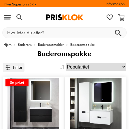
Informasjon
Nye Superfunn >>
Hjem
>
Baderom
>
Baderomsmøbler
>
Baderomspakke
Baderomspakke
Filter
Se priset