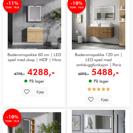
-11%
-10%
TOM. 19/8
TOM. 19/8
Baderomspakke 60 cm | LED
Baderomspakke 120 cm |
speil med skap | MDF | Nina
LED-speil med
antiduggfunksjon | Paris
4288,-
5488,-
4795,-
6095,-
På lager
På lager
Kjøp
Kjøp
-10%
TOM. 19/8