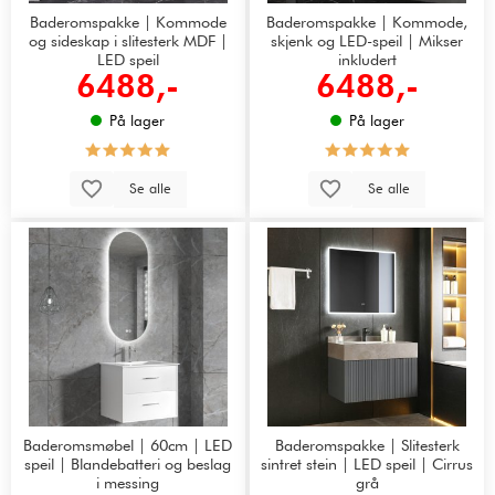
Baderomspakke | Kommode
Baderomspakke | Kommode,
og sideskap i slitesterk MDF |
skjenk og LED-speil | Mikser
LED speil
inkludert
6488,-
6488,-
På lager
På lager
Se alle
Se alle
Baderomsmøbel | 60cm | LED
Baderomspakke | Slitesterk
speil | Blandebatteri og beslag
sintret stein | LED speil | Cirrus
i messing
grå