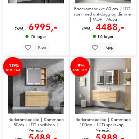
Baderomspakke 60 cm | LED-
speil med antidugg og dimmer
| MDF | Maya
6995,-
4488,-
7695,-
4995,-
På lager
På lager
Kjøp
Kjøp
-10%
-9%
TOM. 19/8
TOM. 19/8
Baderomspakke | Kommode
Baderomspakke | Kommode
80cm | LED speilskap |
100cm | LED speilskap |
Venezia
Venezia
5488,-
5988,-