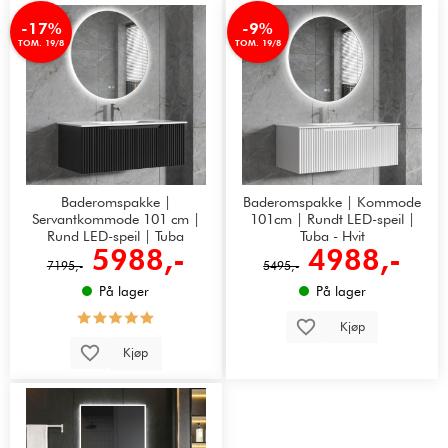
-17%
-9%
TOM. 19/8
TOM. 19/8
Baderomspakke |
Baderomspakke | Kommode
Servantkommode 101 cm |
101cm | Rundt LED-speil |
Rund LED-speil | Tuba
Tuba - Hvit
5988,-
4988,-
7195,-
5495,-
På lager
På lager
Kjøp
Kjøp