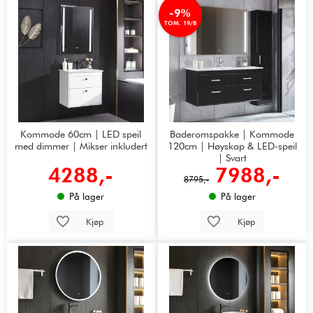
-9%
TOM. 19/8
Kommode 60cm | LED speil
Baderomspakke | Kommode
med dimmer | Mikser inkludert
120cm | Høyskap & LED-speil
| Svart
4288,-
7988,-
8795,-
På lager
På lager
Kjøp
Kjøp