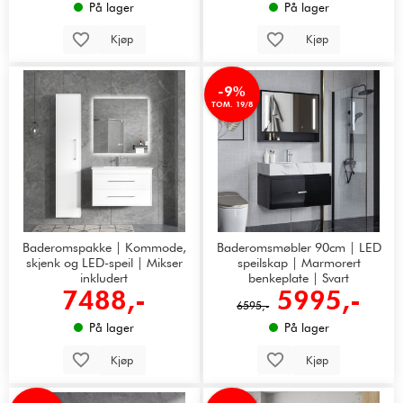
På lager
På lager
Kjøp
Kjøp
-9%
TOM. 19/8
Baderomspakke | Kommode,
Baderomsmøbler 90cm | LED
skjenk og LED-speil | Mikser
speilskap | Marmorert
inkludert
benkeplate | Svart
7488,-
5995,-
6595,-
På lager
På lager
Kjøp
Kjøp