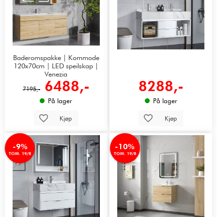
Baderomspakke | Kommode
120x70cm | LED speilskap |
Venezia
6488,-
8288,-
7195,-
På lager
På lager
Kjøp
Kjøp
-9%
-10%
TOM. 19/8
TOM. 19/8