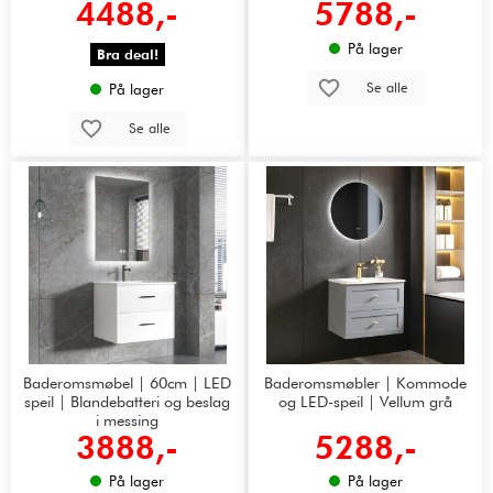
4488,-
5788,-
På lager
Bra deal!
Se alle
På lager
Se alle
Baderomsmøbel | 60cm | LED
Baderomsmøbler | Kommode
speil | Blandebatteri og beslag
og LED-speil | Vellum grå
i messing
3888,-
5288,-
På lager
På lager