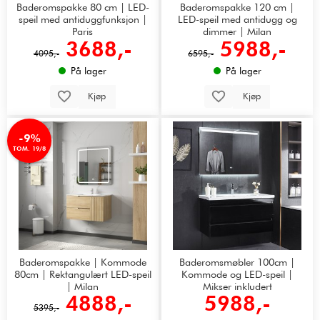
Baderomspakke 80 cm | LED-
Baderomspakke 120 cm |
speil med antiduggfunksjon |
LED-speil med antidugg og
Paris
dimmer | Milan
3688,-
5988,-
4095,-
6595,-
På lager
På lager
Kjøp
Kjøp
-9%
TOM. 19/8
Baderomspakke | Kommode
Baderomsmøbler 100cm |
80cm | Rektangulært LED-speil
Kommode og LED-speil |
| Milan
Mikser inkludert
4888,-
5988,-
5395,-