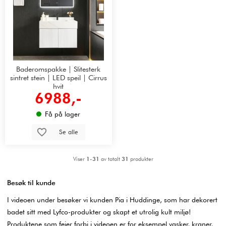
Baderomspakke | Slitesterk
sintret stein | LED speil | Cirrus
hvit
6988,-
Få på lager
Se alle
Viser
1-31
av totalt
31
produkter
Besøk til kunde
I videoen under besøker vi kunden Pia i Huddinge, som har dekorert
badet sitt med Lyfco-produkter og skapt et utrolig kult miljø!
Produktene som feier forbi i videoen er for eksempel vasker, kraner,