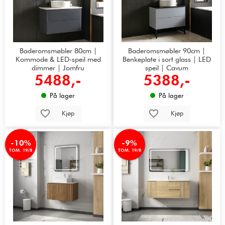
Baderomsmøbler 80cm |
Baderomsmøbler 90cm |
Kommode & LED-speil med
Benkeplate i sort glass | LED
dimmer | Jomfru
speil | Cavum
5488,-
5388,-
På lager
På lager
Kjøp
Kjøp
-10%
-9%
TOM. 19/8
TOM. 19/8