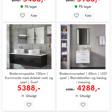
6095,-
6595,-
På lager
På lager
Kjøp
Kjøp
Baderomspakke 150cm |
Baderomsmøbel | 60cm | LED
Kommode med dobbel vask og
speil | Blandebatteri og beslag
speil | Svart
i messing
5388,-
4288,-
4388,-
Utsolgt
Utsolgt