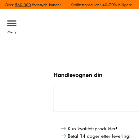
Over
560 000
fornøyde kunder
Kvalitetsprodukter 40-70% billigere
Meny
Handlevognen din
Kun kvalitetsprodukter!
Betal 14 dager etter levering!