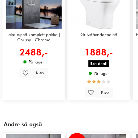
Takdusjsett komplett pakke |
Gulvstående toalett
E
Chrissy - Chrome
2488,-
1888,-
På lager
Bra deal!
Kjøp
På lager
Kjøp
Andre så også