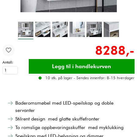
8288,-
Antall:
10 stk. på lager - Sendes innenfor: 8-15 hverdager
Baderomsmøbel med LED-speilskap og doble
servanter
Stilrent design med glatte skuffefronter
To romslige oppbevaringsskuffer med myklukking
Speilskap med LED-belysning og dimmer