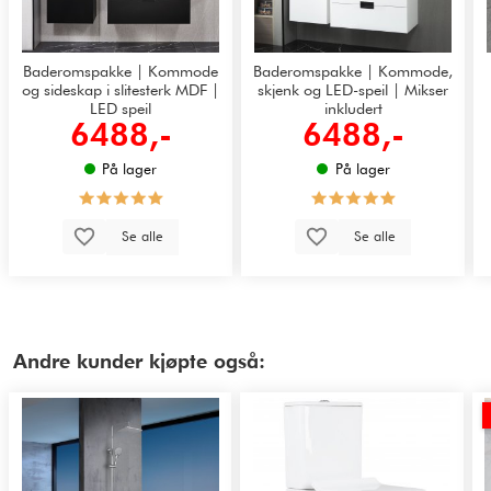
Baderomspakke | Kommode
Baderomspakke | Kommode,
og sideskap i slitesterk MDF |
skjenk og LED-speil | Mikser
LED speil
inkludert
6488,-
6488,-
På lager
På lager
Se alle
Se alle
Andre kunder kjøpte også: