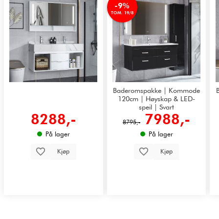
-9%
TOM. 19/8
Baderomspakke | Kommode
120cm | Høyskap & LED-
speil | Svart
8288,-
7988,-
8795,-
På lager
På lager
Kjøp
Kjøp