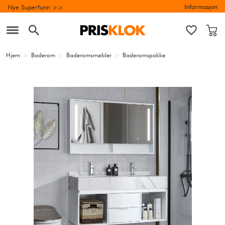
Informasjon
Nye Superfunn >>
Hjem
>
Baderom
>
Baderomsmøbler
>
Baderomspakke