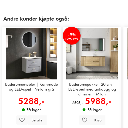
Andre kunder kjøpte også:
-9%
TOM. 19/8
Baderomsmøbler | Kommode
Baderomspakke 120 cm |
og LED-speil | Vellum grå
LED-speil med antidugg og
dimmer | Milan
5288,-
5988,-
6595,-
På lager
På lager
Se alle
Kjøp