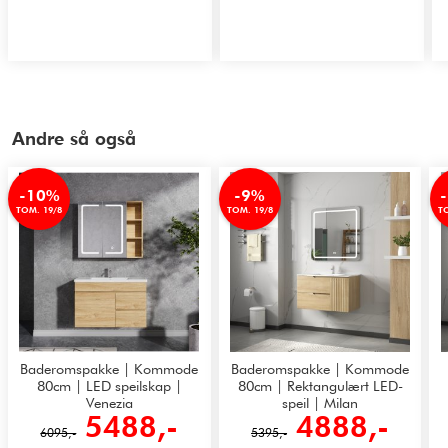
Andre så også
-10%
-9%
TOM. 19/8
TOM. 19/8
TO
Baderomspakke | Kommode
Baderomspakke | Kommode
80cm | LED speilskap |
80cm | Rektangulært LED-
Venezia
speil | Milan
5488,-
4888,-
6095,-
5395,-