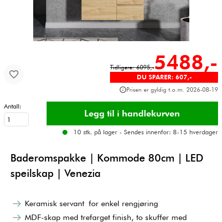
5488,-
Tidligere: 6095,-
DU SPARER: 607,-
Prisen er gyldig t.o.m. 2026-08-19
Antall:
10 stk. på lager - Sendes innenfor: 8-15 hverdager
Baderomspakke | Kommode 80cm | LED
speilskap | Venezia
Keramisk servant for enkel rengjøring
MDF-skap med trefarget finish, to skuffer med