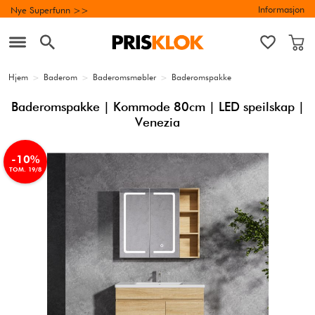
Informasjon
Nye Superfunn >>
Hjem
>
Baderom
>
Baderomsmøbler
>
Baderomspakke
Baderomspakke | Kommode 80cm | LED speilskap |
Venezia
-10%
TOM. 19/8