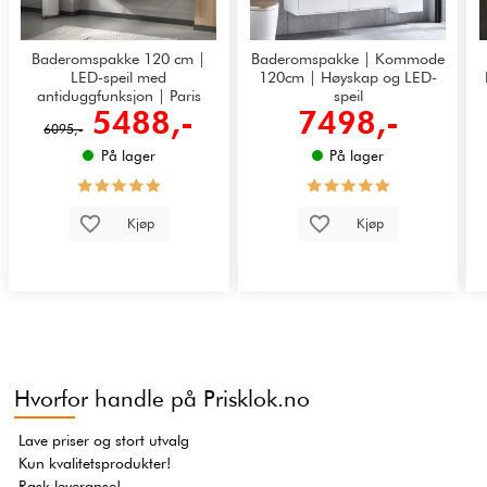
Baderomspakke 120 cm |
Baderomspakke | Kommode
LED-speil med
120cm | Høyskap og LED-
antiduggfunksjon | Paris
speil
5488,-
7498,-
6095,-
På lager
På lager
Kjøp
Kjøp
Hvorfor handle på Prisklok.no
Lave priser og stort utvalg
Kun kvalitetsprodukter!
Rask leveranse!