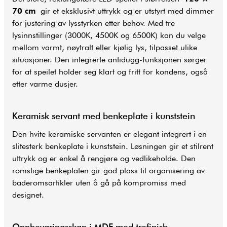
70 cm
gir et eksklusivt uttrykk og er utstyrt med dimmer
for justering av lysstyrken etter behov. Med tre
lysinnstillinger (3000K, 4500K og 6500K) kan du velge
mellom varmt, nøytralt eller kjølig lys, tilpasset ulike
situasjoner. Den integrerte antidugg-funksjonen sørger
for at speilet holder seg klart og fritt for kondens, også
etter varme dusjer.
Keramisk servant med benkeplate i kunststein
Den hvite keramiske servanten er elegant integrert i en
slitesterk benkeplate i kunststein. Løsningen gir et stilrent
uttrykk og er enkel å rengjøre og vedlikeholde. Den
romslige benkeplaten gir god plass til organisering av
baderomsartikler uten å gå på kompromiss med
designet.
Oppbevaringsskap i MDF med trefinish