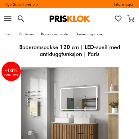
Informasjon
Nye Superfunn >>
Hjem
>
Baderom
>
Baderomsmøbler
>
Baderomspakke
Baderomspakke 120 cm | LED-speil med
antiduggfunksjon | Paris
-10%
TOM. 19/8