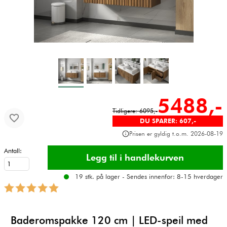
5488,-
Tidligere: 6095,-
DU SPARER: 607,-
Prisen er gyldig t.o.m. 2026-08-19
Antall:
19 stk. på lager - Sendes innenfor: 8-15 hverdager
Baderomspakke 120 cm | LED-speil med