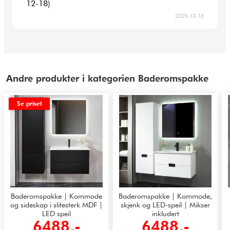
12-18)
2025-12-18
Andre produkter i kategorien Baderomspakke
Se priset
Baderomspakke | Kommode
Baderomspakke | Kommode,
og sideskap i slitesterk MDF |
skjenk og LED-speil | Mikser
LED speil
inkludert
6488,-
6488,-