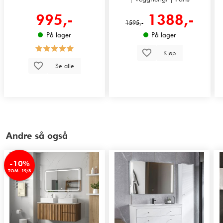
995,-
1388,-
1595,-
På lager
På lager
Kjøp
Se alle
Andre så også
-10%
TOM. 19/8