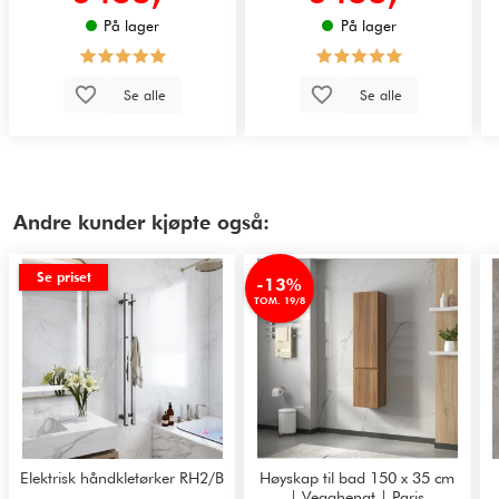
På lager
På lager
Se alle
Se alle
Andre kunder kjøpte også:
Se priset
-13%
TOM. 19/8
Elektrisk håndkletørker RH2/B
Høyskap til bad 150 x 35 cm
| Vegghengt | Paris