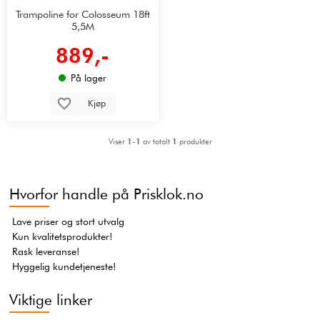
Trampoline for Colosseum 18ft
5,5M
889,-
På lager
Kjøp
Viser
1-1
av totalt
1
produkter
Hvorfor handle på Prisklok.no
Lave priser og stort utvalg
Kun kvalitetsprodukter!
Rask leveranse!
Hyggelig kundetjeneste!
Viktige linker