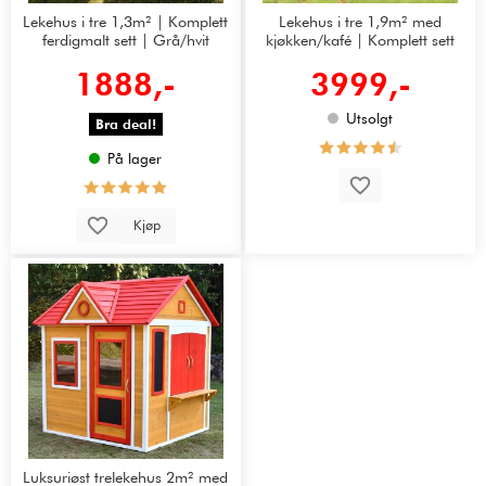
Lekehus i tre 1,3m² | Komplett
Lekehus i tre 1,9m² med
ferdigmalt sett | Grå/hvit
kjøkken/kafé | Komplett sett
1888,-
3999,-
Utsolgt
Bra deal!
På lager
Kjøp
Luksuriøst trelekehus 2m² med