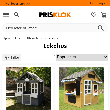
Informasjon
Nye Superfunn >>
Hjem
>
Fritid
>
Utelek barn
>
Lekehus
Lekehus
Filter