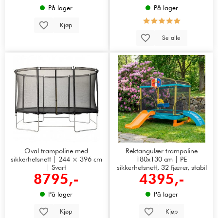
På lager
På lager
Kjøp
Se alle
Oval trampoline med
Rektangulær trampoline
sikkerhetsnett | 244 × 396 cm
180x130 cm | PE
| Svart
sikkerhetsnett, 32 fjærer, stabil
8795,-
4395,-
stålkonstruksjon
På lager
På lager
Kjøp
Kjøp