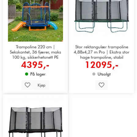
Trampoline 220 cm |
Stor rektangulær trampoline
Sekskantet, 36 fjærer, maks
4,88x4,27 m Pro | Ekstra stor
100 kg, sikkerhetsnett PE
hage trampoline, stabil
4395,-
12095,-
konstruksjon
På lager
Utsolgt
Kjøp