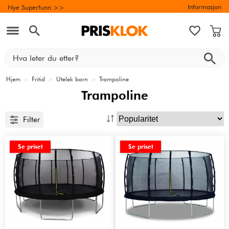
Informasjon
Nye Superfunn >>
Hjem
>
Fritid
>
Utelek barn
>
Trampoline
Trampoline
Filter
Se priset
Se priset