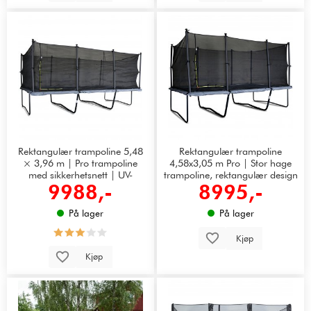
Rektangulær trampoline 5,48
Rektangulær trampoline
× 3,96 m | Pro trampoline
4,58x3,05 m Pro | Stor hage
med sikkerhetsnett | UV-
trampoline, rektangulær design
9988,-
8995,-
bestandig
På lager
På lager
Kjøp
Kjøp