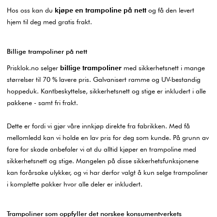
Hos oss kan du
kjøpe en trampoline på nett
og få den levert
hjem til deg med gratis frakt.
Billige trampoliner på nett
Prisklok.no selger
billige trampoliner
med sikkerhetsnett i mange
størrelser til 70 % lavere pris. Galvanisert ramme og UV-bestandig
hoppeduk. Kantbeskyttelse, sikkerhetsnett og stige er inkludert i alle
pakkene - samt fri frakt.
Dette er fordi vi gjør våre innkjøp direkte fra fabrikken. Med få
mellomledd kan vi holde en lav pris for deg som kunde. På grunn av
fare for skade anbefaler vi at du alltid kjøper en trampoline med
sikkerhetsnett og stige. Mangelen på disse sikkerhetsfunksjonene
kan forårsake ulykker, og vi har derfor valgt å kun selge trampoliner
i komplette pakker hvor alle deler er inkludert.
Trampoliner som oppfyller det norskee konsumentverkets