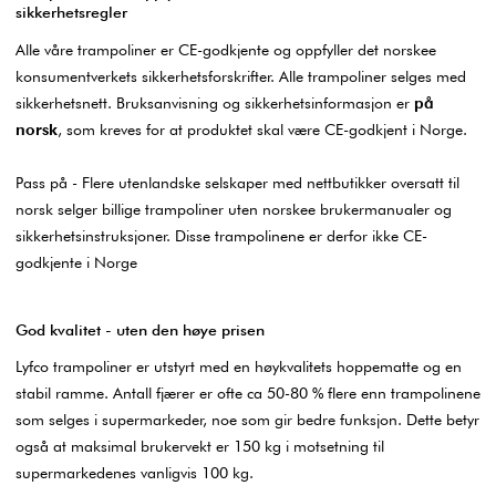
sikkerhetsregler
Alle våre trampoliner er CE-godkjente og oppfyller det norskee
konsumentverkets sikkerhetsforskrifter. Alle trampoliner selges med
sikkerhetsnett. Bruksanvisning og sikkerhetsinformasjon er
på
norsk
, som kreves for at produktet skal være CE-godkjent i Norge.
Pass på - Flere utenlandske selskaper med nettbutikker oversatt til
norsk selger billige trampoliner uten norskee brukermanualer og
sikkerhetsinstruksjoner. Disse trampolinene er derfor ikke CE-
godkjente i Norge
God kvalitet - uten den høye prisen
Lyfco trampoliner er utstyrt med en høykvalitets hoppematte og en
stabil ramme. Antall fjærer er ofte ca 50-80 % flere enn trampolinene
som selges i supermarkeder, noe som gir bedre funksjon. Dette betyr
også at maksimal brukervekt er 150 kg i motsetning til
supermarkedenes vanligvis 100 kg.