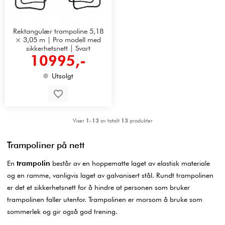
Rektangulær trampoline 5,18
× 3,05 m | Pro modell med
sikkerhetsnett | Svart
10995,-
Utsolgt
Viser
1-13
av totalt
13
produkter
Trampoliner på nett
En
trampolin
består av en hoppematte laget av elastisk materiale
og en ramme, vanligvis laget av galvanisert stål. Rundt trampolinen
er det et sikkerhetsnett for å hindre at personen som bruker
trampolinen faller utenfor. Trampolinen er morsom å bruke som
sommerlek og gir også god trening.