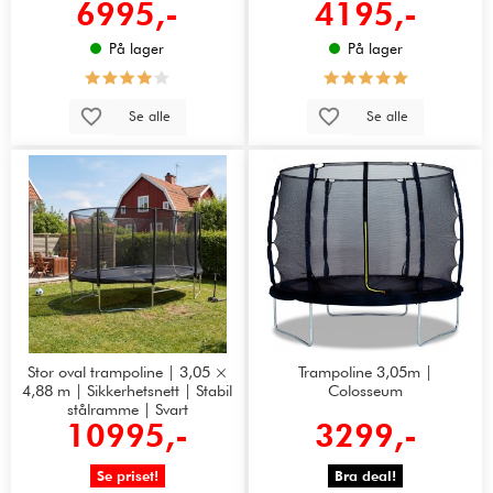
6995,-
4195,-
På lager
På lager
Se alle
Se alle
Stor oval trampoline | 3,05 ×
Trampoline 3,05m |
4,88 m | Sikkerhetsnett | Stabil
Colosseum
stålramme | Svart
10995,-
3299,-
Se priset!
Bra deal!