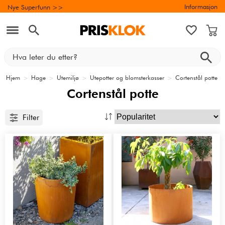
Informasjon
Nye Superfunn >>
Hjem
>
Hage
>
Utemiljø
>
Utepotter og blomsterkasser
>
Cortenstål potte
Cortenstål potte
Filter