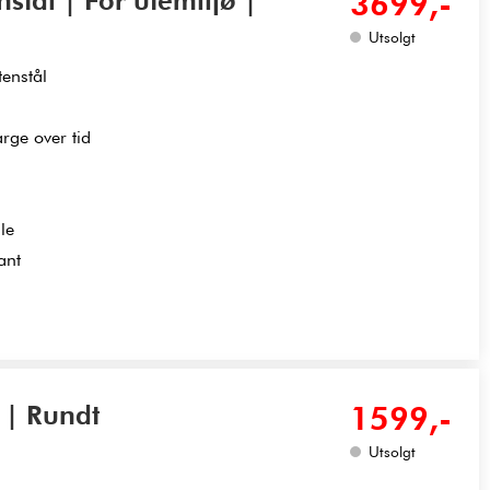
nstål | For utemiljø |
3699,-
Utsolgt
tenstål
rge over tid
le
ant
 | Rundt
1599,-
Utsolgt