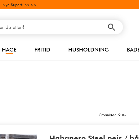
Nye Superfunn >>
HAGE
FRITID
HUSHOLDNING
BAD
Produkter: 9 stk
Habanero Steel peis / bål