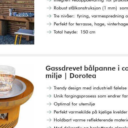
Robust stålkonstruksjon (1 mm) som
Tre nivåer: fyring, varmespredning 
Perfekt for terrasse, hage, vinterhage
Total høyde: 150 cm
Gassdrevet bålpanne i co
miljø | Dorotea
Trendy design med industriell følelse
Unik fargingsprosess som endrer far
Optimal for utemiljø
Perfekt varmekilde på kjølige kvelder
Holdbart varme reflekterende materi
Med dekorativ og beskyttende glassk