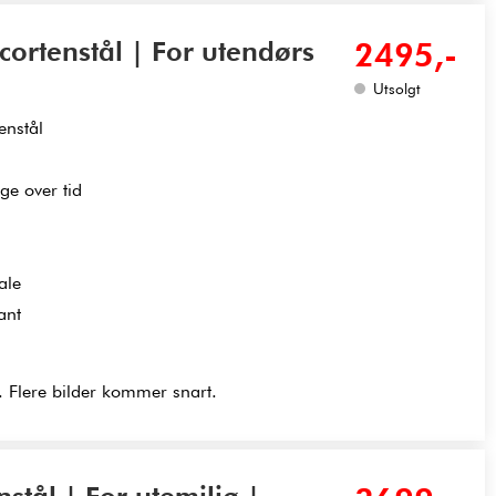
cortenstål | For utendørs
2495,-
Utsolgt
enstål
ge over tid
ale
ant
. Flere bilder kommer snart.