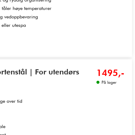
 tåler høye temperaturer
og vedoppbevaring
 eller utespa
rtenstål | For utendørs
1495,-
På lager
ge over tid
ale
ant