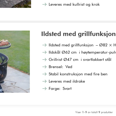
Leveres med kullrist og krok
Ildsted med grillfunksjo
​​Ildsted med grillfunksjon – Ø82 ×
Ildskål Ø62 cm i høytemperatur-pulve
Grillrist Ø47 cm i svartlakkert stål
Brensel: Ved
Stabil konstruksjon med fire ben
Leveres med ildrake
Farge: Svart
Viser
1-9
av totalt
9
produkter