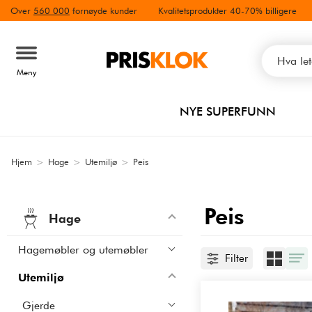
Over
560 000
fornøyde kunder
Kvalitetsprodukter 40-70% billigere
Meny
NYE SUPERFUNN
Hjem
>
Hage
>
Utemiljø
>
Peis
Peis
Hage
Hagemøbler og utemøbler
Filter
Utemiljø
Gjerde