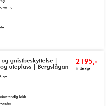
reg
over tid
ale
 og gnistbeskyttelse |
2195,-
 og uteplass | Bergslågan
Utsolgt
,5 cm
mebestandig lakk
dvendig