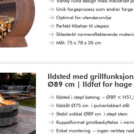
Trendy rund design med industrielt p
Unik fargeprosess som endrer farge 
Optimal for utendørsmiljø
Perfekt tilbehør til utepeis
Slitesterkt varmereflekterende materi
Mål: 75 x 78 x 35 cm
Ildsted med grillfunksjon
Ø89 cm | Ildfat for hage
​​Ildsted i støpt betong – Ø89 × H51
Ildskål Ø75 cm i pulverlakkert stål
Stabil sokkel Ø89 cm i støpt stein
Kuppelformet gnistbeskyttelse i var
Enkel montering – ingen verktøy nø