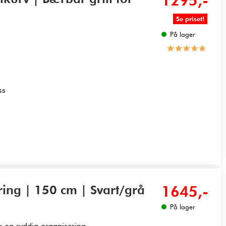
1295,-
Se priset!
På lager
ss
ing | 150 cm | Svart/grå
1645,-
På lager
k og ryddig organisering