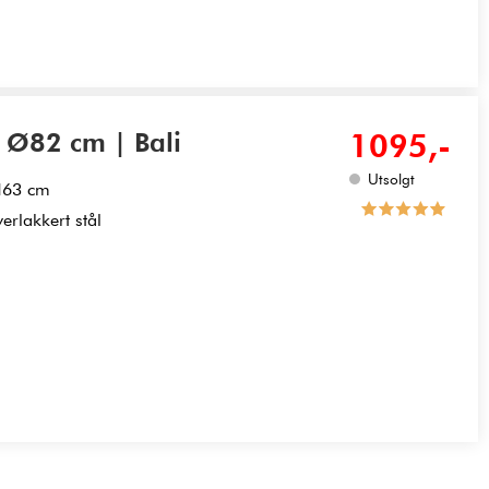
n Ø82 cm | Bali
1095,-
Utsolgt
 H63 cm
rlakkert stål