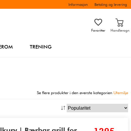
Informasjon
Betaling og levering
Favoritter
Handlevogn
EROM
TRENING
Se flere produkter i den øverste kategorien
Utemiljø
kurv | Bærbar grill for