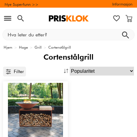
Informasjon
Nye Superfunn >>
Hjem
>
Hage
>
Grill
>
Cortenstålgrill
Cortenstålgrill
Filter