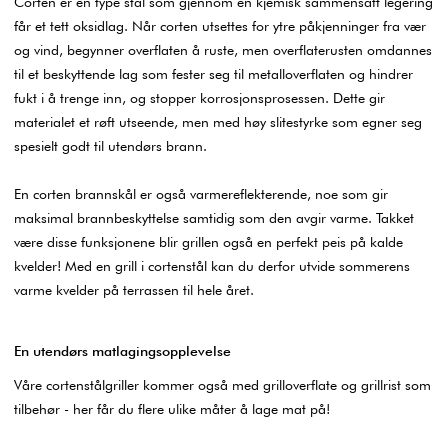
Corten er en type stål som gjennom en kjemisk sammensatt legering
får et tett oksidlag. Når corten utsettes for ytre påkjenninger fra vær
og vind, begynner overflaten å ruste, men overflaterusten omdannes
til et beskyttende lag som fester seg til metalloverflaten og hindrer
fukt i å trenge inn, og stopper korrosjonsprosessen. Dette gir
materialet et røft utseende, men med høy slitestyrke som egner seg
spesielt godt til utendørs brann.
En corten brannskål er også varmereflekterende, noe som gir
maksimal brannbeskyttelse samtidig som den avgir varme. Takket
være disse funksjonene blir grillen også en perfekt peis på kalde
kvelder! Med en grill i cortenstål kan du derfor utvide sommerens
varme kvelder på terrassen til hele året.
En utendørs matlagingsopplevelse
Våre cortenstålgriller kommer også med grilloverflate og grillrist som
tilbehør - her får du flere ulike måter å lage mat på!