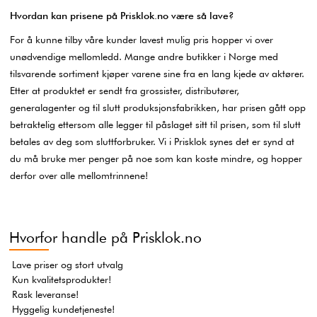
Hvordan kan prisene på Prisklok.no være så lave?
For å kunne tilby våre kunder lavest mulig pris hopper vi over
unødvendige mellomledd. Mange andre butikker i Norge med
tilsvarende sortiment kjøper varene sine fra en lang kjede av aktører.
Etter at produktet er sendt fra grossister, distributører,
generalagenter og til slutt produksjonsfabrikken, har prisen gått opp
betraktelig ettersom alle legger til påslaget sitt til prisen, som til slutt
betales av deg som sluttforbruker. Vi i Prisklok synes det er synd at
du må bruke mer penger på noe som kan koste mindre, og hopper
derfor over alle mellomtrinnene!
Hvorfor handle på Prisklok.no
Lave priser og stort utvalg
Kun kvalitetsprodukter!
Rask leveranse!
Hyggelig kundetjeneste!