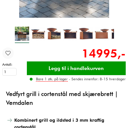
14995,-
Antall:
Bare 1 stk. på lager
- Sendes innenfor: 8-15 hverdager
Vedfyrt grill i cortenstål med skjærebrett |
Vemdalen
Kombinert grill og ildsted i 3 mm kraftig
cortenstål