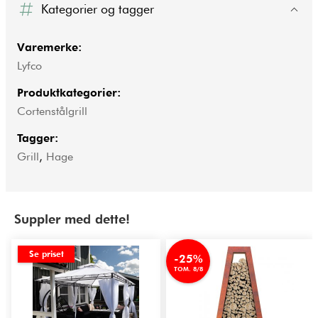
Kategorier og tagger
Varemerke:
Lyfco
Produktkategorier:
Cortenstålgrill
Tagger:
Grill
,
Hage
Suppler med dette!
Se priset
-25%
TOM. 8/8