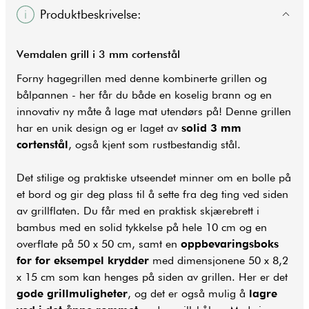
Produktbeskrivelse:
Vemdalen
grill
i 3 mm cortenstål
Forny hagegrillen med denne kombinerte grillen og
bålpannen - her får du både en koselig brann og en
innovativ ny måte å lage mat utendørs på! Denne grillen
har en unik design og er laget av
solid 3 mm
cortenstål
, også kjent som rustbestandig stål.
Det stilige og praktiske utseendet minner om en bolle på
et bord og gir deg plass til å sette fra deg ting ved siden
av grillflaten. Du får med en praktisk skjærebrett i
bambus med en solid tykkelse på hele 10 cm og en
overflate på 50 x 50 cm, samt en
oppbevaringsboks
for for eksempel krydder
med dimensjonene 50 x 8,2
x 15 cm som kan henges på siden av grillen. Her er det
gode grillmuligheter
, og det er også mulig å
lagre