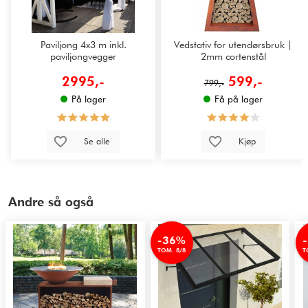
Paviljong 4x3 m inkl.
Vedstativ for utendørsbruk |
paviljongvegger
2mm cortenstål
2995,-
599,-
799,-
På lager
Få på lager
Se alle
Kjøp
Andre så også
-36%
TOM. 8/8
T