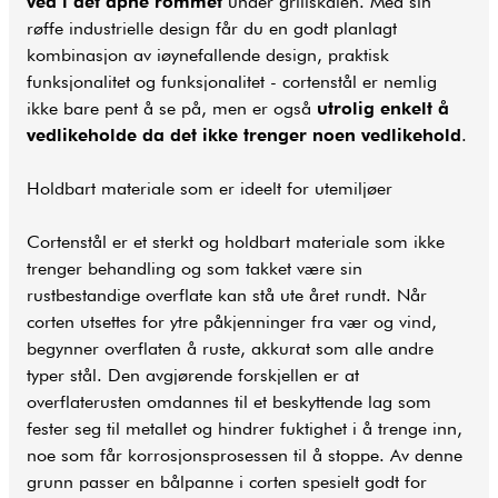
ved i det åpne rommet
under grillskålen. Med sin
røffe industrielle design får du en godt planlagt
kombinasjon av iøynefallende design, praktisk
funksjonalitet og funksjonalitet - cortenstål er nemlig
ikke bare pent å se på, men er også
utrolig enkelt å
vedlikeholde da det ikke trenger noen vedlikehold
.
Holdbart materiale som er ideelt for utemiljøer
Cortenstål er et sterkt og holdbart materiale som ikke
trenger behandling og som takket være sin
rustbestandige overflate kan stå ute året rundt. Når
corten utsettes for ytre påkjenninger fra vær og vind,
begynner overflaten å ruste, akkurat som alle andre
typer stål. Den avgjørende forskjellen er at
overflaterusten omdannes til et beskyttende lag som
fester seg til metallet og hindrer fuktighet i å trenge inn,
noe som får korrosjonsprosessen til å stoppe. Av denne
grunn passer en bålpanne i corten spesielt godt for