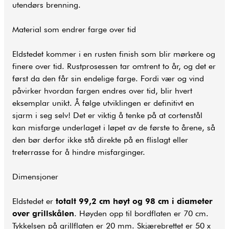
utendørs brenning.
Material som endrer farge over tid
Eldstedet kommer i en rusten finish som blir mørkere og
finere over tid. Rustprosessen tar omtrent to år, og det er
først da den får sin endelige farge. Fordi vær og vind
påvirker hvordan fargen endres over tid, blir hvert
eksemplar unikt. Å følge utviklingen er definitivt en
sjarm i seg selv! Det er viktig å tenke på at cortenstål
kan misfarge underlaget i løpet av de første to årene, så
den bør derfor ikke stå direkte på en flislagt eller
treterrasse for å hindre misfarginger.
Dimensjoner
Eldstedet er
totalt 99,2 cm høyt og 98 cm i diameter
over grillskålen
. Høyden opp til bordflaten er 70 cm.
Tykkelsen på grillflaten er 20 mm. Skjærebrettet er 50 x