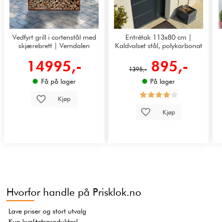
Vedfyrt grill i cortenstål med
Entrétak 113x80 cm |
skjærebrett | Vemdalen
Kaldvalset stål, polykarbonat
14995,-
895,-
1395,-
Få på lager
På lager
Kjøp
Kjøp
Hvorfor handle på Prisklok.no
Lave priser og stort utvalg
Kun kvalitetsprodukter!