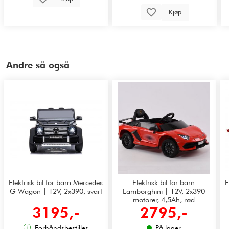
Kjøp
Andre så også
Elektrisk bil for barn Mercedes
Elektrisk bil for barn
E
G Wagon | 12V, 2x390, svart
Lamborghini | 12V, 2x390
motorer, 4,5Ah, rød
3195,-
2795,-
Forhåndsbestilles
På lager