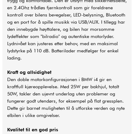
trygg og komfortabel. Den er utstyrt med sikkerhetsbelte,
en 2.4Ghz trådløs fjernkontroll som gir foreldrene
kontroll over bilens bevegelser, LED-belysning, Bluetooth
og en port for å spille musikk via USB/AUX. I tillegg har
den innebygde høyttalere, og bilen har morsomme
lydeffekter som "bilradio" og autentiske motorlyder.
Lydnivået kan justeres etter behov, med en maksimal
lydstyrke på 110 dB. Batterilader medfølger for enkel
lading.
Kraft og allsidighet
Den doble motorkonfigurasjonen i BMW i4 gir en
kraftfull kjøreopplevelse. Med 25W per bakhjul, totalt
50W, takler den ujevnt underlag uten problemer og
fungerer godt utendørs, for eksempel på flat gressplen.
Dette gir barnet muligheten til å utforske verden og nyte
elbilen i ulike omgivelser.
Kvalitet til en god pris