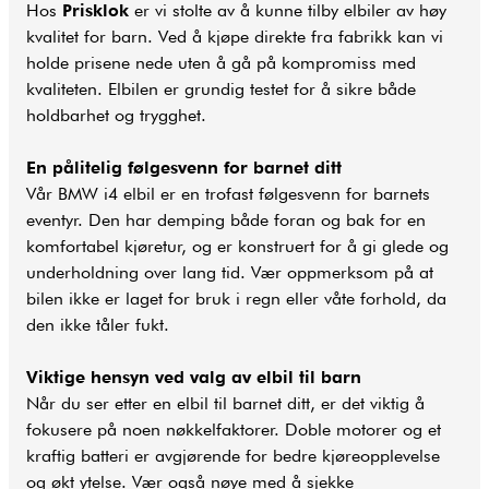
Hos
Prisklok
er vi stolte av å kunne tilby elbiler av høy
kvalitet for barn. Ved å kjøpe direkte fra fabrikk kan vi
holde prisene nede uten å gå på kompromiss med
kvaliteten. Elbilen er grundig testet for å sikre både
holdbarhet og trygghet.
En pålitelig følgesvenn for barnet ditt
Vår BMW i4 elbil er en trofast følgesvenn for barnets
eventyr. Den har demping både foran og bak for en
komfortabel kjøretur, og er konstruert for å gi glede og
underholdning over lang tid. Vær oppmerksom på at
bilen ikke er laget for bruk i regn eller våte forhold, da
den ikke tåler fukt.
Viktige hensyn ved valg av elbil til barn
Når du ser etter en elbil til barnet ditt, er det viktig å
fokusere på noen nøkkelfaktorer. Doble motorer og et
kraftig batteri er avgjørende for bedre kjøreopplevelse
og økt ytelse. Vær også nøye med å sjekke