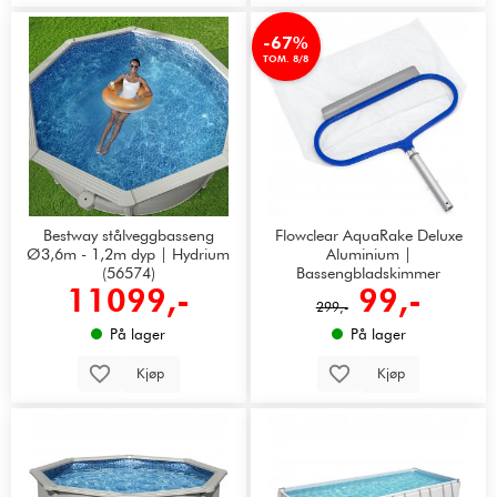
-67%
TOM. 8/8
Bestway stålveggbasseng
Flowclear AquaRake Deluxe
Ø3,6m - 1,2m dyp | Hydrium
Aluminium |
(56574)
Bassengbladskimmer
11099,-
99,-
299,-
På lager
På lager
Kjøp
Kjøp