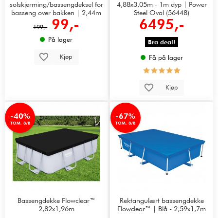
solskjerming/bassengdeksel for
4,88x3,05m - 1m dyp | Power
basseng over bakken | 2,44m
Steel Oval (56448)
99,-
6495,-
199,-
På lager
Bra deal!
Kjøp
Få på lager
Kjøp
-40%
-67%
TOM. 8/8
TOM. 8/8
Bassengdekke Flowclear™
Rektangulært bassengdekke
2,82x1,96m
Flowclear™ | Blå - 2,59x1,7m