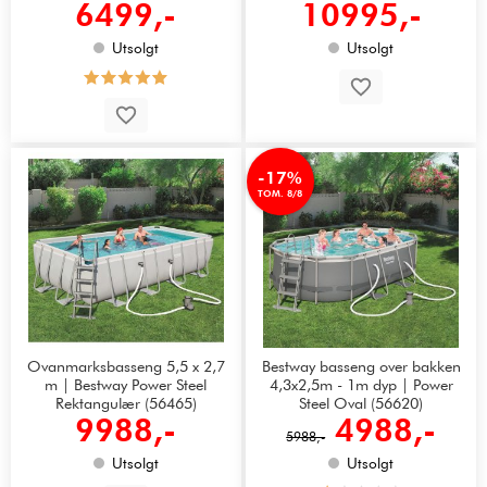
6499,-
10995,-
Utsolgt
Utsolgt
-17%
TOM. 8/8
Ovanmarksbasseng 5,5 x 2,7
Bestway basseng over bakken
m | Bestway Power Steel
4,3x2,5m - 1m dyp | Power
Rektangulær (56465)
Steel Oval (56620)
9988,-
4988,-
5988,-
Utsolgt
Utsolgt