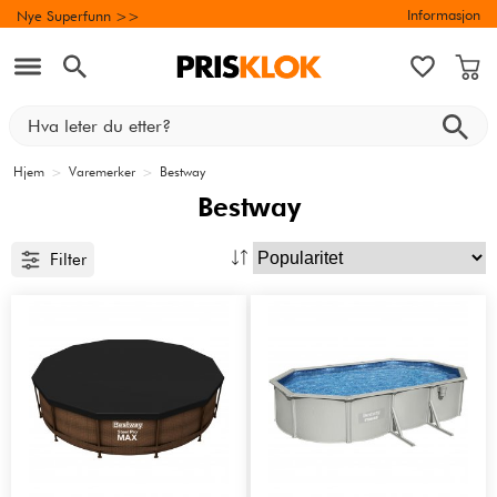
Informasjon
Nye Superfunn >>
Hjem
>
Varemerker
>
Bestway
Bestway
Filter