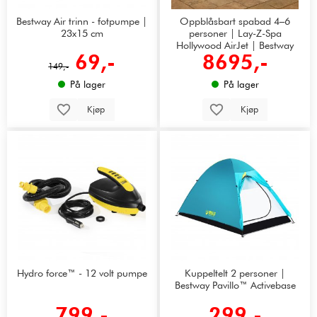
Bestway Air trinn - fotpumpe |
Oppblåsbart spabad 4–6
23x15 cm
personer | Lay-Z-Spa
Hollywood AirJet | Bestway
69,-
8695,-
149,-
På lager
På lager
Kjøp
Kjøp
Hydro force™ - 12 volt pumpe
Kuppeltelt 2 personer |
Bestway Pavillo™ Activebase
799,-
299,-