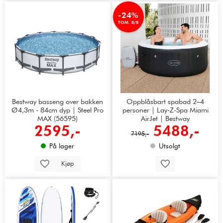
-24%
TOM. 8/8
Bestway basseng over bakken
Oppblåsbart spabad 2–4
Ø4,3m - 84cm dyp | Steel Pro
personer | Lay-Z-Spa Miami
MAX (56595)
AirJet | Bestway
2595,-
5488,-
7195,-
På lager
Utsolgt
Kjøp