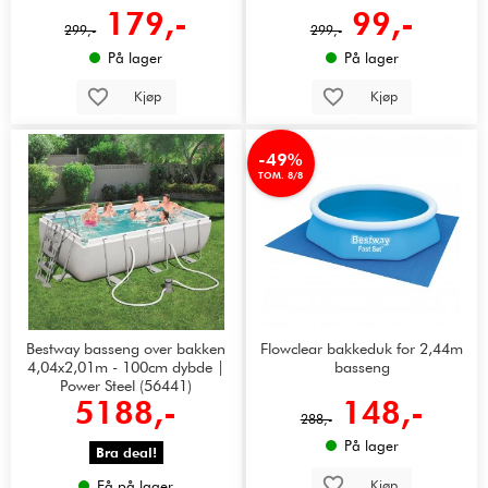
179,-
99,-
299,-
299,-
På lager
På lager
Kjøp
Kjøp
-49%
TOM. 8/8
Bestway basseng over bakken
Flowclear bakkeduk for 2,44m
4,04x2,01m - 100cm dybde |
basseng
Power Steel (56441)
5188,-
148,-
288,-
På lager
Bra deal!
Kjøp
Få på lager