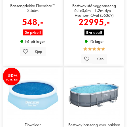
Bassengdekke Flowclear™
Bestway stålveggbasseng
3,66m
6,1x3,6m - 1,2m dyp |
Hydrium Oval (56369)
548,-
22995,-
Se priset!
Bra deal!
Få på lager
På lager
Kjøp
Kjøp
-50%
TOM. 8/8
Flowclear
Bestway basseng over bakken