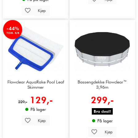
Kjøp
-44%
TOM. 8/8
Flowclear AquaRake Pool Leaf
Bassengdekke Flowclear™
Skimmer
3,96m
129,-
299,-
229,-
På lager
Bra deal!
Kjøp
På lager
Kjøp