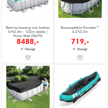
Bestway basseng over bakken
Bassengdekke Flowclear™
4,9x2,4m - 122cm dybde |
4,27x2,5m
Power Steel (56670)
8488,-
719,-
Utsolgt
Utsolgt