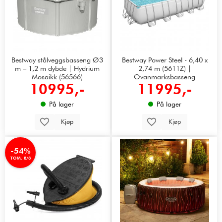
Bestway stålveggsbasseng Ø3
Bestway Power Steel - 6,40 x
m – 1,2 m dybde | Hydrium
2,74 m (5611Z) |
Mosaikk (56566)
Ovanmarksbasseng
10995,-
11995,-
På lager
På lager
Kjøp
Kjøp
-54%
TOM. 8/8