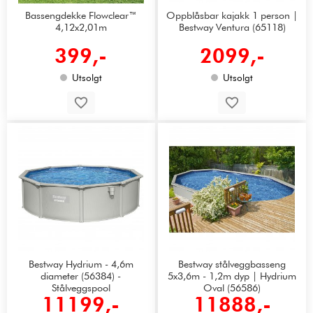
Bassengdekke Flowclear™
Oppblåsbar kajakk 1 person |
4,12x2,01m
Bestway Ventura (65118)
399,-
2099,-
Utsolgt
Utsolgt
Bestway Hydrium - 4,6m
Bestway stålveggbasseng
diameter (56384) -
5x3,6m - 1,2m dyp | Hydrium
Stålveggspool
Oval (56586)
11199,-
11888,-