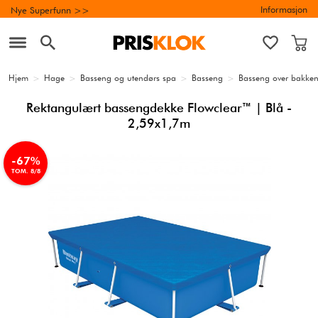
Informasjon
Nye Superfunn >>
Hjem
>
Hage
>
Basseng og utendørs spa
>
Basseng
>
Basseng over bakke
Rektangulært bassengdekke Flowclear™ | Blå -
2,59x1,7m
-67%
TOM. 8/8