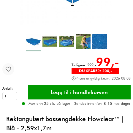
99,-
Tidligere: 299,-
DU SPARER: 200,-
Prisen er gyldig t.o.m. 2026-08-08
Antall:
Mer enn 25 stk. på lager - Sendes innenfor: 8-15 hverdager
Rektangulært bassengdekke Flowclear™ |
Blå - 2,59x1,7m