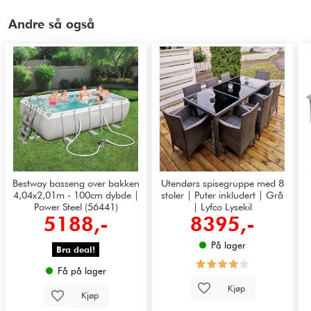
Andre så også
Bestway basseng over bakken
Utendørs spisegruppe med 8
4,04x2,01m - 100cm dybde |
stoler | Puter inkludert | Grå
Power Steel (56441)
| Lyfco Lysekil
5188,-
8395,-
På lager
Bra deal!
Få på lager
Kjøp
Kjøp