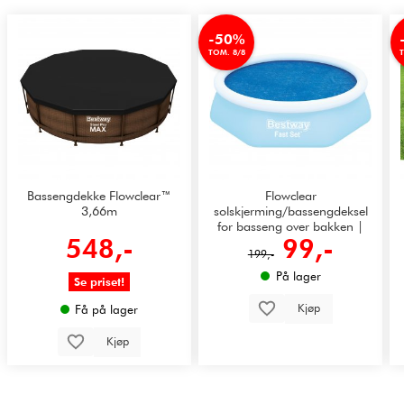
-50%
TOM. 8/8
Bassengdekke Flowclear™
Flowclear
3,66m
solskjerming/bassengdeksel
for basseng over bakken |
548,-
99,-
2,44m
199,-
På lager
Se priset!
Kjøp
Få på lager
Kjøp