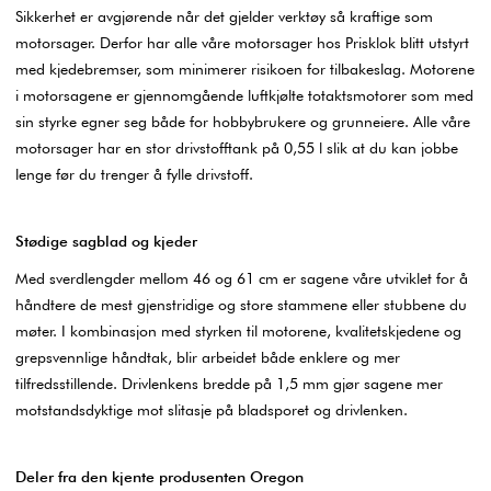
Sikkerhet er avgjørende når det gjelder verktøy så kraftige som
motorsager. Derfor har alle våre motorsager hos Prisklok blitt utstyrt
med kjedebremser, som minimerer risikoen for tilbakeslag. Motorene
i motorsagene er gjennomgående luftkjølte totaktsmotorer som med
sin styrke egner seg både for hobbybrukere og grunneiere. Alle våre
motorsager har en stor drivstofftank på 0,55 l slik at du kan jobbe
lenge før du trenger å fylle drivstoff.
Stødige sagblad og kjeder
Med sverdlengder mellom 46 og 61 cm er sagene våre utviklet for å
håndtere de mest gjenstridige og store stammene eller stubbene du
møter. I kombinasjon med styrken til motorene, kvalitetskjedene og
grepsvennlige håndtak, blir arbeidet både enklere og mer
tilfredsstillende. Drivlenkens bredde på 1,5 mm gjør sagene mer
motstandsdyktige mot slitasje på bladsporet og drivlenken.
Deler fra den kjente produsenten Oregon