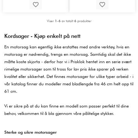
Viser
1-6
av totalt
6
produkter
Kordsager - Kjøp enkelt på nett
En motorsag kan egentlig ikke erstattes med andre verktøy, hvis en
motorsag er nødvendig, trengs en motorsag. Samtidig skal det ikke
måtte koste skjorta - derfor har vi i Prisklok hentet inn en serie svært
rimelige motorsager som til tross for lav pris ikke sparer på verken
kvalitet eller sikkerhet. Det finnes motorsager for ulike typer arbeid - i
vår katalog finner du modeller med bladlengde fra 46 cm helt opp til
61 cm.
Vi er sikre på at du kan finne en modell som passer perfekt til dine
behov, velkommen til å bla gjennom våre pålitelige stykker.
Sterke og sikre motorsager