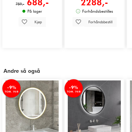
688,-
2288,-
759,-
På lager
Forhåndsbestilles
Kjøp
Forhåndsbestill
Andre så også
-9%
-9%
TOM. 19/8
TOM. 19/8