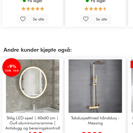
På lager
På lager
Se alle
Se alle
Andre kunder kjøpte også:
-9%
TOM. 19/8
Stilig LED-speil | 60x60 cm |
Takdusjsettmed hånddusj -
Gull aluminiumsramme |
Messing
Antidugg og berøringskontroll