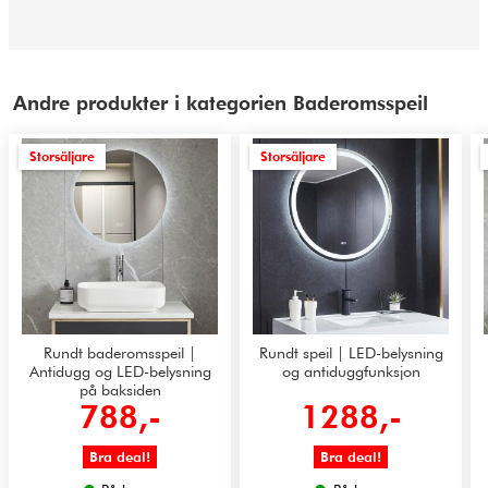
Andre produkter i kategorien Baderomsspeil
Storsäljare
Storsäljare
Rundt baderomsspeil |
Rundt speil | LED-belysning
Antidugg og LED-belysning
og antiduggfunksjon
på baksiden
788,-
1288,-
Bra deal!
Bra deal!