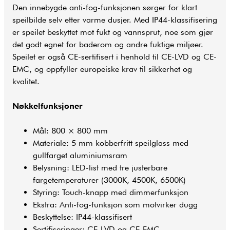
Den innebygde anti-fog-funksjonen sørger for klart
speilbilde selv etter varme dusjer. Med IP44-klassifisering
er speilet beskyttet mot fukt og vannsprut, noe som gjør
det godt egnet for
baderom
og andre fuktige miljøer.
Speilet er også CE-sertifisert i henhold til CE-LVD og CE-
EMC, og oppfyller europeiske krav til sikkerhet og
kvalitet.
Nøkkelfunksjoner
Mål: 800 × 800 mm
Materiale: 5 mm kobberfritt speilglass med
gullfarget aluminiumsram
Belysning: LED-list med tre justerbare
fargetemperaturer (3000K, 4500K, 6500K)
Styring: Touch-knapp med dimmerfunksjon
Ekstra: Anti-fog-funksjon som motvirker dugg
Beskyttelse: IP44-klassifisert
Sertifiseringer: CE-LVD og CE-EMC