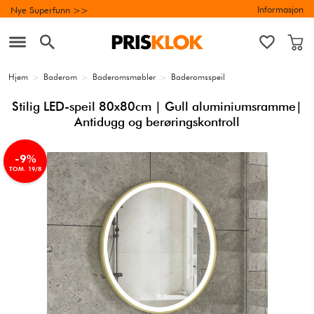
Informasjon
Nye Superfunn >>
Hjem
>
Baderom
>
Baderomsmøbler
>
Baderomsspeil
Stilig LED-speil 80x80cm | Gull aluminiumsramme|
Antidugg og berøringskontroll
-9%
TOM. 19/8