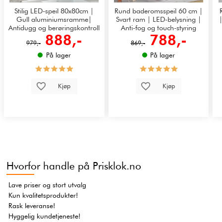
Stilig LED-speil 80x80cm |
Rund baderomsspeil 60 cm |
Gull aluminiumsramme|
Svart ram | LED-belysning |
Antidugg og berøringskontroll
Anti-fog og touch-styring
888,-
788,-
979,-
869,-
På lager
På lager
Kjøp
Kjøp
Hvorfor handle på Prisklok.no
Lave priser og stort utvalg
Kun kvalitetsprodukter!
Rask leveranse!
Hyggelig kundetjeneste!