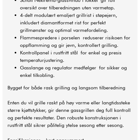
Schott Nextrema-glassvindu i lokket gir full
oversikt over tilberedningen uten varmetap.
4-delt modulært emaljert grillrist i støpejern,
inkludert diamantformet rist for perfekt
grillmønster og optimal varmefordeling.
Flammespredere i porselen reduserer risikoen for
oppflamming og gir jevn, kontrollert grilling.
Kontrollpanel i rustfritt stål for enkel og presis
temperaturjustering.
Gasslange og regulator medfølger for sikker og
enkel tilkobling.
Bygget for både rask grilling og langsom tilberedning
Enten du vil grille raskt på høy varme eller langtidssteke
større kjøttstykker, gir denne gassgrillen deg full kontroll
og perfekte resultater. Den robuste konstruksjonen i
rustfritt stål sikrer pålitelig ytelse sesong etter sesong.