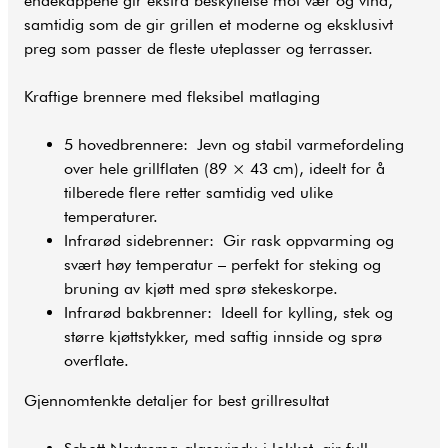
endekappene gir ekstra beskyttelse mot vær og vind,
samtidig som de gir grillen et moderne og eksklusivt
preg som passer de fleste uteplasser og terrasser.
Kraftige brennere med fleksibel matlaging
5 hovedbrennere: Jevn og stabil varmefordeling
over hele grillflaten (89 × 43 cm), ideelt for å
tilberede flere retter samtidig ved ulike
temperaturer.
Infrarød sidebrenner: Gir rask oppvarming og
svært høy temperatur – perfekt for steking og
bruning av kjøtt med sprø stekeskorpe.
Infrarød bakbrenner: Ideell for kylling, stek og
større kjøttstykker, med saftig innside og sprø
overflate.
Gjennomtenkte detaljer for best grillresultat