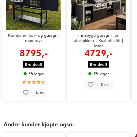
Kombinert kull- og gassgrill
Innebygd gassgrill for
med røyk
utekjøkken | Rustfritt stål |
Texas
8795,-
4729,-
Bra deal!
Bra deal!
På lager
På lager
Kjøp
Kjøp
Andre kunder kjøpte også: