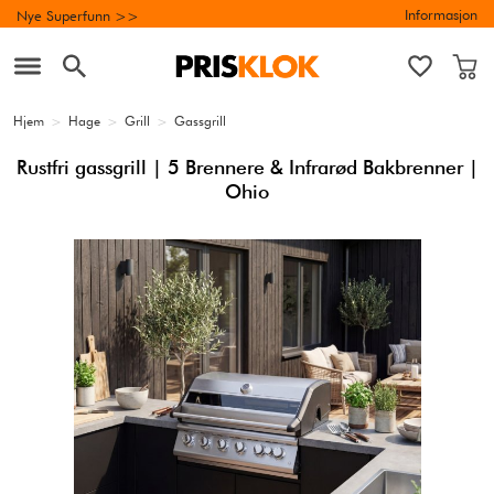
Informasjon
Nye Superfunn >>
Hjem
>
Hage
>
Grill
>
Gassgrill
Rustfri gassgrill | 5 Brennere & Infrarød Bakbrenner |
Ohio