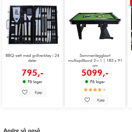
BBQ-sett med grillverktøy i 24
Sammenleggbart
deler
multispillbord 2-i-1 | 183 x 91
cm
795,-
5099,-
På lager
På lager
Kjøp
Kjøp
Andre så også