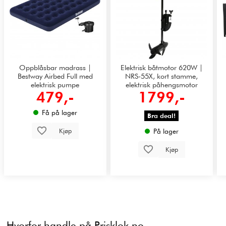
Oppblåsbar madrass |
Elektrisk båtmotor 620W |
Bestway Airbed Full med
NRS-55X, kort stamme,
elektrisk pumpe
elektrisk påhengsmotor
479,-
1799,-
Få på lager
Bra deal!
Kjøp
På lager
Kjøp
Hvorfor handle på Prisklok.no