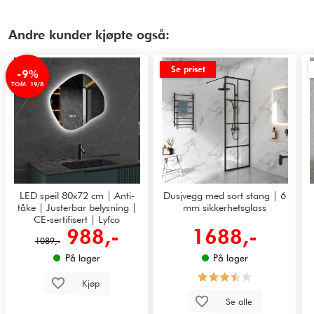
Andre kunder kjøpte også:
Se priset
-9%
TOM. 19/8
LED speil 80x72 cm | Anti-
Dusjvegg med sort stang | 6
tåke | Justerbar belysning |
mm sikkerhetsglass
CE-sertifisert | Lyfco
988,-
1688,-
1089,-
På lager
På lager
Kjøp
Se alle