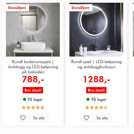
Storsäljare
Storsäljare
Rundt baderomsspeil |
Rundt speil | LED-belysning
Antidugg og LED-belysning
og antiduggfunksjon
på baksiden
788,-
1288,-
Bra deal!
Bra deal!
På lager
På lager
Se alle
Se alle