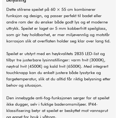
Dette stilrene speilet på 60 × 55 cm kombinerer
funksjon og design, og passer perfekt til badet eller
andre rom der du ønsker både godt lys og et moderne
uttrykk. Speilet er laget av 5 mm kobberfritt speilglass,
som gir høy holdbarhet, er mer miljøvennlig og motstår
korrosjon slik at overflaten holder seg klar over lang tid.
Speilet er utstyrt med en høykvalitets 2835 LED-list og
tilbyr tre justerbare lysinnstillinger: varm hvit (3000K),
nøytral hvit (4500K) og kald hvit (6500K). Med integrert
touchknapp kan du enkelt justere både lysstyrke og
fargetemperatur, slik at du alltid får riktig belysning etter
behov og situasjon.
Den innebygde anti-fog-funksjonen sørger for at speilet
ikke dugger, selv i fuktige baderomsmiljøer. IP44-
klassifisering betyr at speilet er beskyttet mot vannsprut
og egnet for bruk i våtrom.