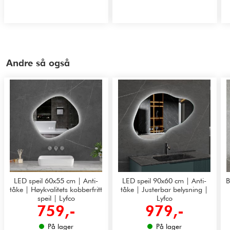
Andre så også
LED speil 60x55 cm | Anti-
LED speil 90x60 cm | Anti-
B
tåke | Høykvalitets kobberfritt
tåke | Justerbar belysning |
speil | Lyfco
Lyfco
759,-
979,-
På lager
På lager