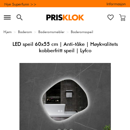
Informasjon
Nye Superfunn >>
Hjem
>
Baderom
>
Baderomsmøbler
>
Baderomsspeil
LED speil 60x55 cm | Anti-tåke | Høykvalitets
kobberfritt speil | Lyfco