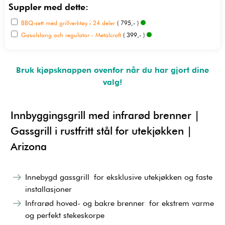
Suppler med dette:
BBQ-sett med grillverktøy i 24 deler
( 795,- )
Gasolslang och regulator - Metalcraft
( 399,- )
Bruk kjøpsknappen ovenfor når du har gjort dine
valg!
Innbyggingsgrill med infrarød brenner |
Gassgrill i rustfritt stål for utekjøkken |
Arizona
Innebygd gassgrill for eksklusive utekjøkken og faste
installasjoner
Infrarød hoved- og bakre brenner for ekstrem varme
og perfekt stekeskorpe