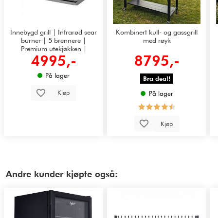
Innebygd grill | Infrarød sear
Kombinert kull- og gassgrill
burner | 5 brennere |
med røyk
Premium utekjøkken |
4995,-
8795,-
Colorado
På lager
Bra deal!
Kjøp
På lager
Kjøp
Andre kunder kjøpte også: