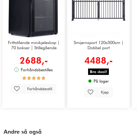
Frittstående minikjøleskap |
Smijernsport 120x300cm |
70 bokser | Stillegående
Dobbel port
2688,-
4488,-
Forhåndsbestilles
Bra deal!
På lager
Forhåndsbestill
Kjøp
Andre så også