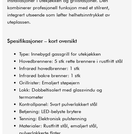
installasjoner i utekjøkken og grillstasjoner. Den
kombinerer profesjonell funksjon med et stilrent,
integrert utseende som løfter helhetsinntrykket av
uteplassen.
Spesifikasjoner – kort oversikt
Type: Innebygd
gassgrill
for utekjøkken
Hovedbrennere: 5 stk rette brennere i rustfritt stål
Infrarød hovedbrenner: 1 stk
Infrarød bakre brenner: 1 stk
Grillrister: Emaljert støpejern
Lokk: Dobbeltisolert med glassvindu og
termometer
Kontrollpanel: Svart pulverlakkert stål
Betjening: LED-belyste brytere
Tenning: Elektronisk pulstenning
Materialer: Rustfritt stål, emaljert stål,
pulverlakkerte flater