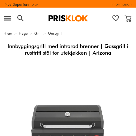
Informasjon
Nye Superfunn >>
Hjem
>
Hage
>
Grill
>
Gassgrill
Innbyggingsgrill med infrarød brenner | Gassgrill i
rustfritt stål for utekjøkken | Arizona