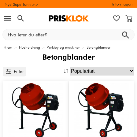
Informasjon
Nye Superfunn >>
Hjem
>
Husholdning
>
Verktøy og maskiner
>
Betongblander
Betongblander
Filter