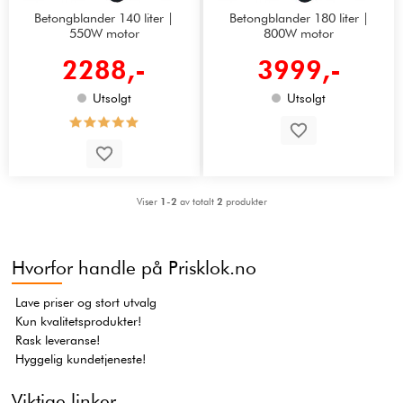
Betongblander 140 liter |
Betongblander 180 liter |
550W motor
800W motor
2288,-
3999,-
Utsolgt
Utsolgt
Viser
1-2
av totalt
2
produkter
Hvorfor handle på Prisklok.no
Lave priser og stort utvalg
Kun kvalitetsprodukter!
Rask leveranse!
Hyggelig kundetjeneste!
Viktige linker