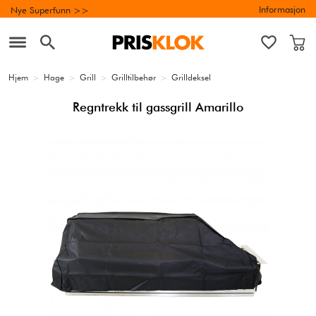
Informasjon
Nye Superfunn >>
Hjem
>
Hage
>
Grill
>
Grilltilbehør
>
Grilldeksel
Regntrekk til gassgrill Amarillo