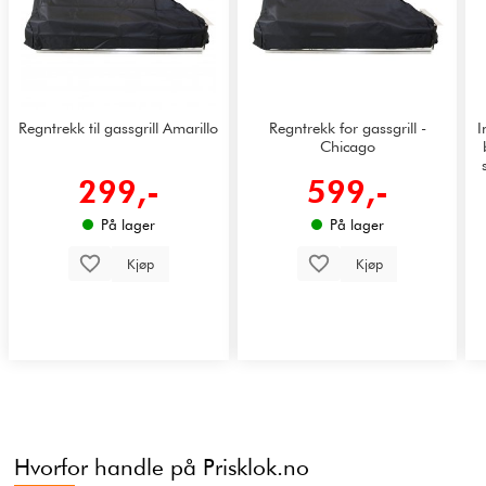
Regntrekk til gassgrill Amarillo
Regntrekk for gassgrill -
I
Chicago
299,-
599,-
På lager
På lager
Kjøp
Kjøp
Hvorfor handle på Prisklok.no