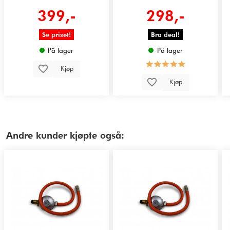
399,-
298,-
Se priset!
Bra deal!
På lager
På lager
Kjøp
Kjøp
Andre kunder kjøpte også: