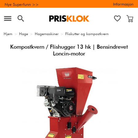
Informasjon
Nye Superfunn >>
Hjem
>
Hage
>
Hagemaskiner
>
Fliskutter og kompostkvern
Kompostkvern / Flishugger 13 hk | Bensindrevet
Loncin-motor