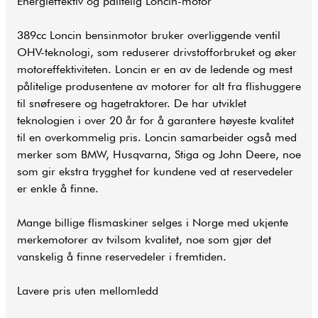
Energieffektiv og pålitelig Loncin-motor
389cc Loncin bensinmotor bruker overliggende ventil
OHV-teknologi, som reduserer drivstofforbruket og øker
motoreffektiviteten. Loncin er en av de ledende og mest
pålitelige produsentene av motorer for alt fra flishuggere
til snøfresere og hagetraktorer. De har utviklet
teknologien i over 20 år for å garantere høyeste kvalitet
til en overkommelig pris. Loncin samarbeider også med
merker som BMW, Husqvarna, Stiga og John Deere, noe
som gir ekstra trygghet for kundene ved at reservedeler
er enkle å finne.
Mange billige flismaskiner selges i Norge med ukjente
merkemotorer av tvilsom kvalitet, noe som gjør det
vanskelig å finne reservedeler i fremtiden.
Lavere pris uten mellomledd