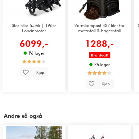
Stor tiller 6.5hk | 196cc
Varmkompost 437 liter for
Loncinmotor
matavfall & hageavfall
6099,-
1288,-
På lager
Bra deal!
På lager
Kjøp
Kjøp
Andre så også