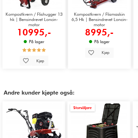
Kompostkvern / Flishugger 13
Kompostkvern / Flismaskin
hk | Bensindrevet Loncin-
6,5 Hk | Bensindrevet Loncin-
motor
motor
10995,-
8995,-
På lager
På lager
Kjøp
Kjøp
Andre kunder kjøpte også:
Storsäljare