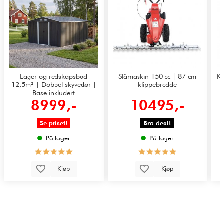
Lager og redskapsbod
Slåmaskin 150 cc | 87 cm
K
12,5m² | Dobbel skyvedør |
klippebredde
Base inkludert
8999,-
10495,-
Se priset!
Bra deal!
På lager
På lager
Kjøp
Kjøp