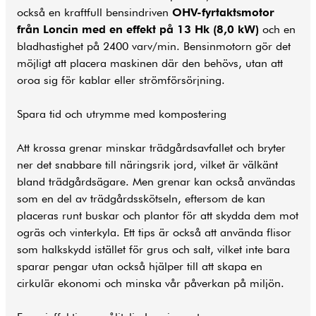
också en kraftfull bensindriven
OHV-fyrtaktsmotor
från Loncin med en effekt på 13 Hk (8,0 kW)
och en
bladhastighet på 2400 varv/min. Bensinmotorn gör det
möjligt att placera maskinen där den behövs, utan att
oroa sig för kablar eller strömförsörjning.
Spara tid och utrymme med kompostering
Att krossa grenar minskar trädgårdsavfallet och bryter
ner det snabbare till näringsrik jord, vilket är välkänt
bland trädgårdsägare. Men grenar kan också användas
som en del av trädgårdsskötseln, eftersom de kan
placeras runt buskar och plantor för att skydda dem mot
ogräs och vinterkyla. Ett tips är också att använda flisor
som halkskydd istället för grus och salt, vilket inte bara
sparar pengar utan också hjälper till att skapa en
cirkulär ekonomi och minska vår påverkan på miljön.