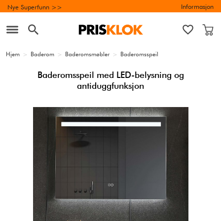
Informasjon
Nye Superfunn >>
Hjem
>
Baderom
>
Baderomsmøbler
>
Baderomsspeil
Baderomsspeil med LED-belysning og
antiduggfunksjon