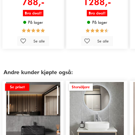
788,-
1288,-
Bra deal!
Bra deal!
På lager
På lager
Se alle
Se alle
Andre kunder kjøpte også:
Se priset
Storsäljare