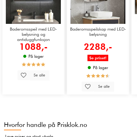
Baderomsspeil med LED-
Baderomsspeilskap med LED-
belysning og
belysning
antiduggfunksjon
1088,-
2288,-
På lager
Se priset!
På lager
Se alle
Se alle
Hvorfor handle på Prisklok.no
Lave priser og stort utvalg