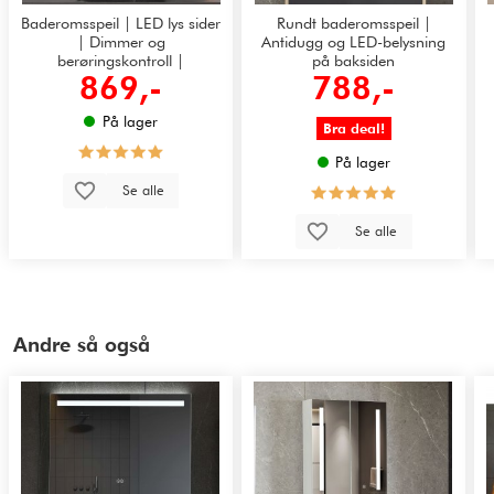
Baderomsspeil | LED lys sider
Rundt baderomsspeil |
| Dimmer og
Antidugg og LED-belysning
berøringskontroll |
på baksiden
869,-
788,-
Rektangulær
På lager
Bra deal!
På lager
Se alle
Se alle
Andre så også