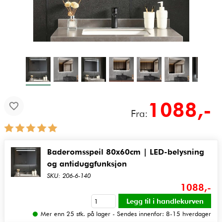
1088
,-
Fra:
Baderomsspeil 80x60cm | LED-belysning
og antiduggfunksjon
SKU: 206-6-140
1088,-
Mer enn 25 stk. på lager - Sendes innenfor: 8-15 hverdager