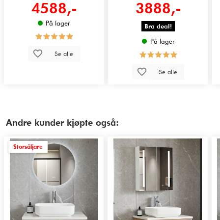
4588,-
3888,-
På lager
Bra deal!
På lager
Se alle
Se alle
Andre kunder kjøpte også:
Storsäljare