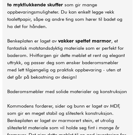
to myktlukkende skuffer
som gir mange
oppbevaringsmuligheter. Du kan enkelt legge vekk
toalettpapir, såpe og andre ting som hører til badet og
ha det for hånden.
Benkeplaten er laget av
vakker spettet marmor
, et
fantastisk motstandsdyktig materiale som er perfekt for
baderom
. Hvitfargen gir dette møblet et rent og elegant
uttrykk, og passer deg som ønsker
baderomsmøbler
med lett tilgjengelig og praktisk oppbevaring - uten at
det går på bekostning av design!
Baderomsmøbler med solide materialer og konstruksjon
Kommodens fordører, sider og bunn er laget av MDF,
som gir en meget stabil og slitesterk konstruksjon.
Benkeplaten er laget av marmorert stein, et utrolig
slitesterkt materiale som vil holde seg fint i mange år
fremover. Det gjør dette møblet til en god investering for