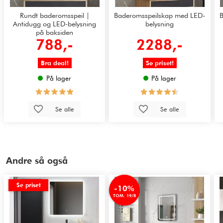
Rundt baderomsspeil |
Baderomsspeilskap med LED-
Antidugg og LED-belysning
belysning
på baksiden
788,-
2288,-
Bra deal!
Se priset!
På lager
På lager
Se alle
Se alle
Andre så også
Se priset
-10%
TOM. 19/8