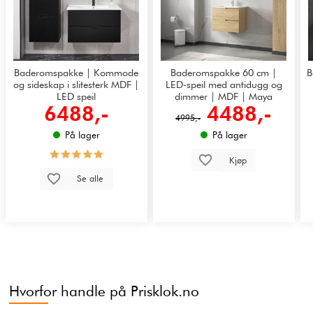
Baderomspakke | Kommode
Baderomspakke 60 cm |
B
og sideskap i slitesterk MDF |
LED-speil med antidugg og
LED speil
dimmer | MDF | Maya
6488,-
4488,-
4995,-
På lager
På lager
Kjøp
Se alle
Hvorfor handle på Prisklok.no