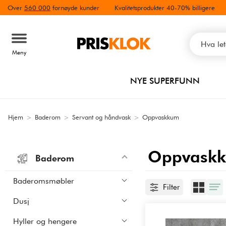
Over
560 000
fornøyde kunder
Kvalitetsprodukter 40-70% billigere
Meny
NYE SUPERFUNN
Hjem
>
Baderom
>
Servant og håndvask
>
Oppvaskkum
Oppvask
Baderom
Baderomsmøbler
Filter
Dusj
Hyller og hengere