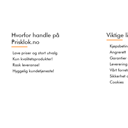
Hvorfor handle på
Viktige l
Prisklok.no
Kjøpsbetin
Angrerett
Lave priser og stort utvalg
Garantier
Kun kvalitetsprodukter!
Leverering
Rask leveranse!
Vårt forre
Hyggelig kundetjeneste!
Sikkerhet 
Cookies