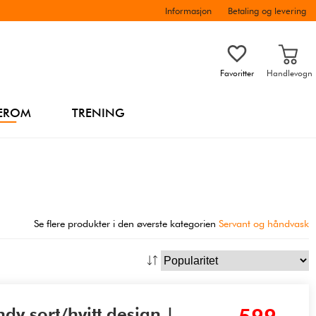
Informasjon
Betaling og levering
Favoritter
Handlevogn
EROM
TRENING
Se flere produkter i den øverste kategorien
Servant og håndvask
dy sort/hvitt design |