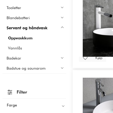
Toaletter
Blandebatteri
Servant og håndvask
Oppvaskkum
Vannlås
Kjøp
Badekar
Badstue og saunarom
Filter
Farge