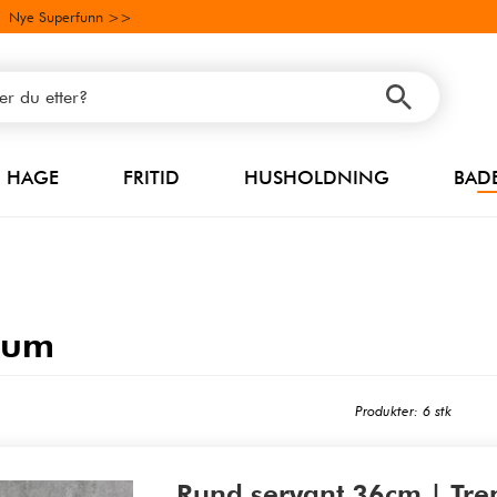
Nye Superfunn >>
HAGE
FRITID
HUSHOLDNING
BAD
kum
Produkter: 6 stk
Rund servant 36cm | Tren