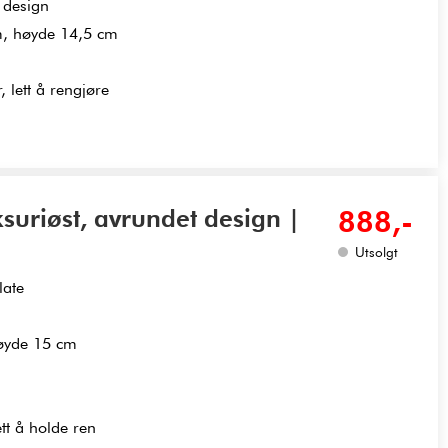
 design
m, høyde 14,5 cm
 lett å rengjøre
uriøst, avrundet design |
888,-
Utsolgt
late
øyde 15 cm
ett å holde ren