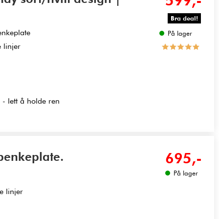
599,-
Bra deal!
enkeplate
På lager
linjer
- lett å holde ren
 benkeplate.
695,-
På lager
 linjer