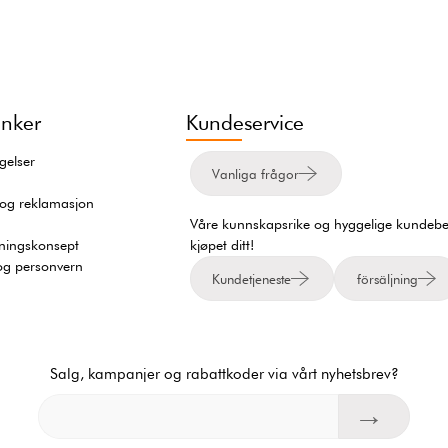
inker
Kundeservice
gelser
Vanliga frågor
 og reklamasjon
Våre kunnskapsrike og hyggelige kundebeha
tningskonsept
kjøpet ditt!
og personvern
Kundetjeneste
försäljning
Salg, kampanjer og rabattkoder via vårt nyhetsbrev?