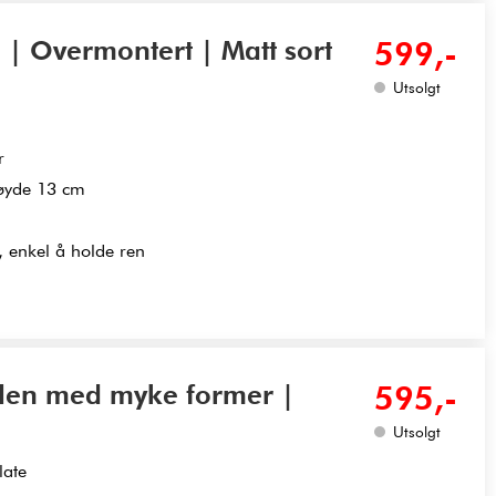
 | Overmontert | Matt sort
599,-
Utsolgt
r
øyde 13 cm
, enkel å holde ren
elen med myke former |
595,-
Utsolgt
late