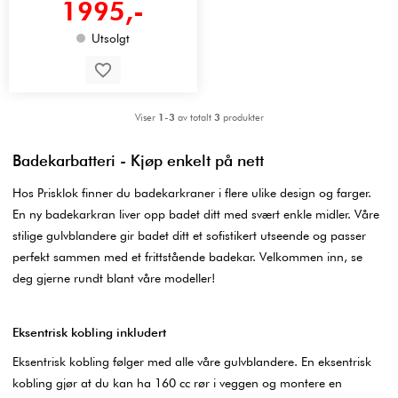
1995,-
Utsolgt
Viser
1-3
av totalt
3
produkter
Badekarbatteri - Kjøp enkelt på nett
Hos Prisklok finner du badekarkraner i flere ulike design og farger.
En ny badekarkran liver opp badet ditt med svært enkle midler. Våre
stilige gulvblandere gir badet ditt et sofistikert utseende og passer
perfekt sammen med et frittstående badekar. Velkommen inn, se
deg gjerne rundt blant våre modeller!
Eksentrisk kobling inkludert
Eksentrisk kobling følger med alle våre gulvblandere. En eksentrisk
kobling gjør at du kan ha 160 cc rør i veggen og montere en