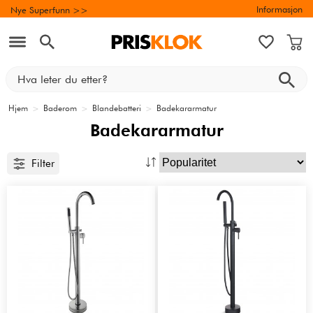
Informasjon
Nye Superfunn >>
Hjem
>
Baderom
>
Blandebatteri
>
Badekararmatur
Badekararmatur
Filter