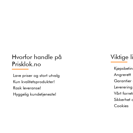
Hvorfor handle på
Viktige l
Prisklok.no
Kjøpsbetin
Angrerett
Lave priser og stort utvalg
Garantier
Kun kvalitetsprodukter!
Leverering
Rask leveranse!
Vårt forre
Hyggelig kundetjeneste!
Sikkerhet 
Cookies