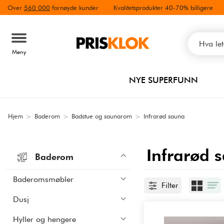
Over
560 000
fornøyde kunder
Kvalitetsprodukter 40-70% billigere
Meny
NYE SUPERFUNN
Hjem
>
Baderom
>
Badstue og saunarom
>
Infrarød sauna
Infrarød 
Baderom
Baderomsmøbler
Filter
Dusj
Hyller og hengere