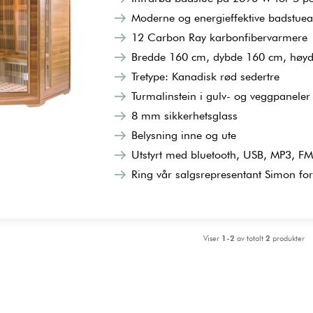
Moderne og energieffektive badstueal
12 Carbon Ray karbonfibervarmere
Bredde 160 cm, dybde 160 cm, høy
Tretype: Kanadisk rød sedertre
Turmalinstein i gulv- og veggpaneler
8 mm sikkerhetsglass
Belysning inne og ute
Utstyrt med bluetooth, USB, MP3, FM-r
Ring vår salgsrepresentant Simon fo
Viser
1-2
av totalt
2
produkter