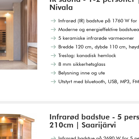
Nivala
Infrarød (IR) badstue på 1760 W for
Moderne og energieffektive badstueal
5 keramiske infrarøde varmeovner
Bredde 120 cm, dybde 110 cm, høy
Treslag: kanadisk hemlock
8 mm sikkerhetsglass
Belysning inne og ute
Utstyrt med bluetooth, USB, MP3, FM-r
Infrarød badstue - 5 per
210cm | Saarijärvi
Infrarød badstue på 2690 W for 5 p