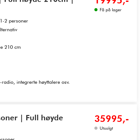
19995,-
Få på lager
 1-2 personer
ternativ
de 210 cm
adio, integrerte høyttalere osv.
soner | Full høyde
35995,-
Utsolgt
ersoner