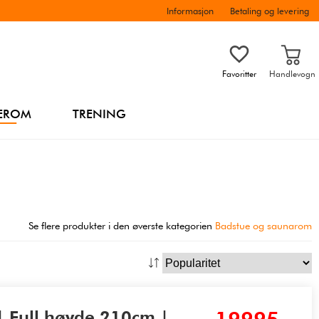
Informasjon
Betaling og levering
Favoritter
Handlevogn
EROM
TRENING
Se flere produkter i den øverste kategorien
Badstue og saunarom
| Full høyde 210cm |