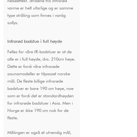
helseeffekt. Strålene fra infrarød
varme er helt ufarlige og er samme
type stråling som finnes i vanlig
sollys.
Infrarød badstue i full høyde
Felles for våre IR-badstuer er at de
alle er i full høyde, dvs. 210cm høye.
Dette er fordi våre infrarøde
saunamodeller er tilpasset norske
mål. De fleste billige infrarøde
badstuer er bare 190 cm høye, noe
som er fordi det er standardhøyden
for infrarøde badstuer i Asia. Men i
Norge er ikke 190 cm nok for de
fleste.
Målingen er også et utvendig mål,