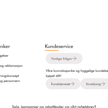
inker
Kundeservice
gelser
Vanliga frågor
 og reklamasjon
Våre kunnskapsrike og hyggelige kundebeha
tningskonsept
kjøpet ditt!
og personvern
Kundetjeneste
försäljning
Salg, kampanjer og rabattkoder via vårt nyhetsbrev?