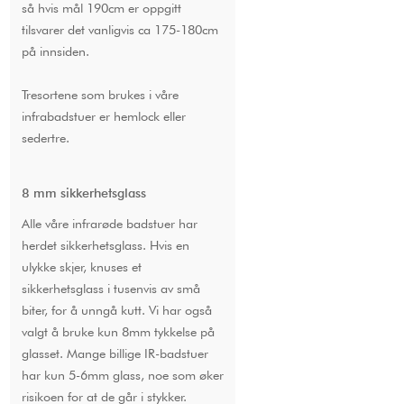
så hvis mål 190cm er oppgitt
tilsvarer det vanligvis ca 175-180cm
på innsiden.
Tresortene som brukes i våre
infrabadstuer er hemlock eller
sedertre.
8 mm sikkerhetsglass
Alle våre infrarøde badstuer har
herdet sikkerhetsglass. Hvis en
ulykke skjer, knuses et
sikkerhetsglass i tusenvis av små
biter, for å unngå kutt. Vi har også
valgt å bruke kun 8mm tykkelse på
glasset. Mange billige IR-badstuer
har kun 5-6mm glass, noe som øker
risikoen for at de går i stykker.