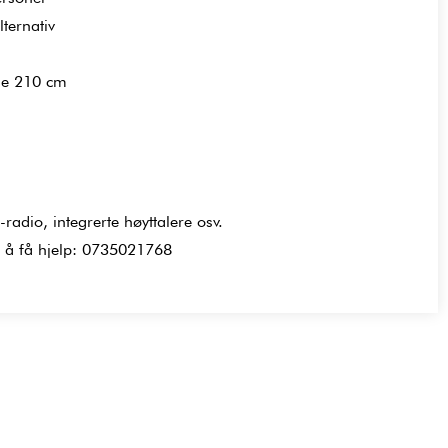
ternativ
de 210 cm
adio, integrerte høyttalere osv.
r å få hjelp: 0735021768