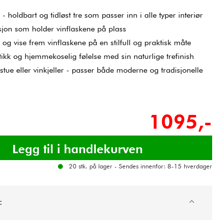
 - holdbart og tidløst tre som passer inn i alle typer interiør
sjon som holder vinflaskene på plass
 og vise frem vinflaskene på en stilfull og praktisk måte
tikk og hjemmekoselig følelse med sin naturlige trefinish
estue eller vinkjeller - passer både moderne og tradisjonelle
1095,-
20 stk. på lager - Sendes innenfor: 8-15 hverdager
: