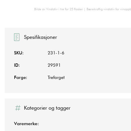
Bilde av Vinstativ i tre for 25 flasker | Bærekraftig vinstativ for vino
Spesifikasjoner
SKU:
231-1-6
ID:
29591
Farge:
Trefarget
Kategorier og tagger
Varemerke: