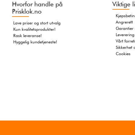
Vinhylle i tre 60x30x30cm |
Vinboks i tre | Vinst
Naturlig furu | Kompakt design og
flasker | Naturlig furu
holdbar oppbevaring
modulær vinlag
695,-
795,
Få på lag
Bra deal!
Kjø
På lager
Kjøp