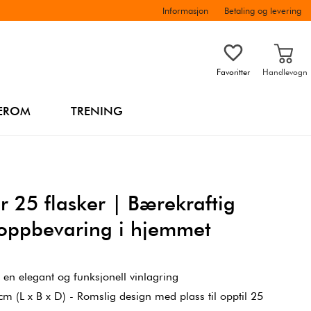
Informasjon
Betaling og levering
Favoritter
Handlevogn
EROM
TRENING
for 25 flasker | Bærekraftig
inoppbevaring i hjemmet
r en elegant og funksjonell vinlagring
cm (L x B x D) - Romslig design med plass til opptil 25