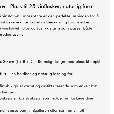
tre - Plass til 25 vinflasker, naturlig furu
 vinstativet i massivt tre er den perfekte løsningen for å
vinflaskene dine. Laget av bærekraftig furu med en
tte vinstativet tidløs og rustikk sjarm som passer både
redningsstiler.
x 30 cm (L x B x D) - Romslig design med plass til opptil
uru - en holdbar og naturlig løsning for
finish - gir et varmt og rustikt utseende som enkelt kan
edninger.
funksjonell konstruksjon som holder vinflaskene dine
et, spisestuen, vinkjelleren eller som en stilfull