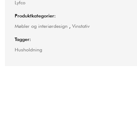
Lyfco
Produktkategorier:
Møbler og interiørdesign
,
Vinstativ
Tagger:
Husholdning
Andre produkter i kategorien Vinsta