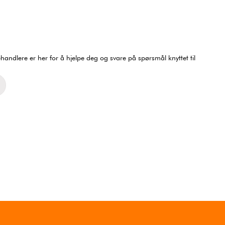
eol i metall | 40x30x148
Vinhylle i tre for 36 flasker |
Stilren og holdbar
Romslig lagring med skuffer |
aring for vinflasker
60x60x30 cm
2195,-
2195,-
På lager
På lager
Kjøp
Kjøp