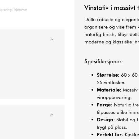
Vinstativ i massivt 
ppbevaring i hjemmet
Dette robuste og elegante
organisere og vise frem 
naturlig finish, tilbyr de
moderne og klassiske inn
Spesifikasjoner:
Størrelse:
60 x 60 
25 vinflasker.
Materiale:
Massiv f
vinoppbevaring.
Farge:
Naturlig tre
tilpasses ulike innr
Design:
Stabil og 
trygt på plass.
Perfekt for:
Kjøkken