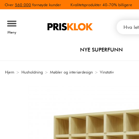
Over
560 000
fornøyde kunder
Kvalitetsprodukter 40-70% billigere
Meny
NYE SUPERFUNN
Hjem
>
Husholdning
>
Møbler og interiørdesign
>
Vinstativ