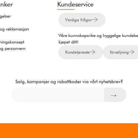
and for 24
Vinhylle i tre | Dobbel diagonal
Svart vinr
 | Stabil og
design | 60x60x30 cm
cm | 
ring
oppbev
-
695,-
er
På lager
p
Kjøp