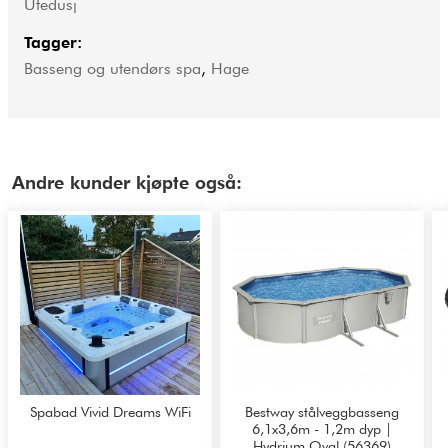
Utedusj
Tagger:
Basseng og utendørs spa
,
Hage
Andre kunder kjøpte også:
Spabad Vivid Dreams WiFi
Bestway stålveggbasseng
6,1x3,6m - 1,2m dyp |
Hydrium Oval (56369)