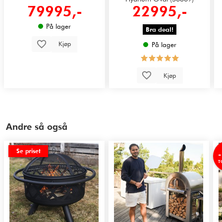
79995,-
22995,-
På lager
Bra deal!
Kjøp
På lager
Kjøp
Andre så også
Se priset
T