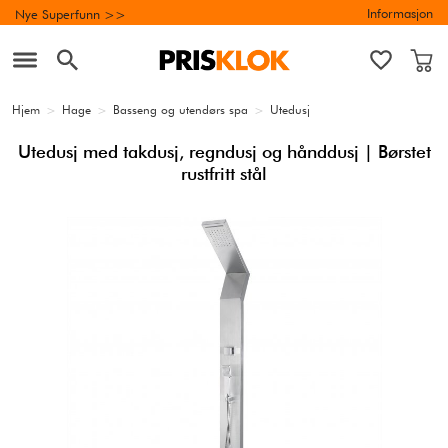
Informasjon
Nye Superfunn >>
Hjem
>
Hage
>
Basseng og utendørs spa
>
Utedusj
Utedusj med takdusj, regndusj og hånddusj | Børstet
rustfritt stål