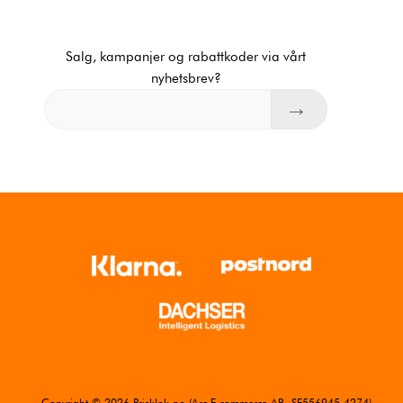
Salg, kampanjer og rabattkoder via vårt
nyhetsbrev?
Copyright © 2026 Prisklok.no (Arc E-commerce AB, SE556945-4274).