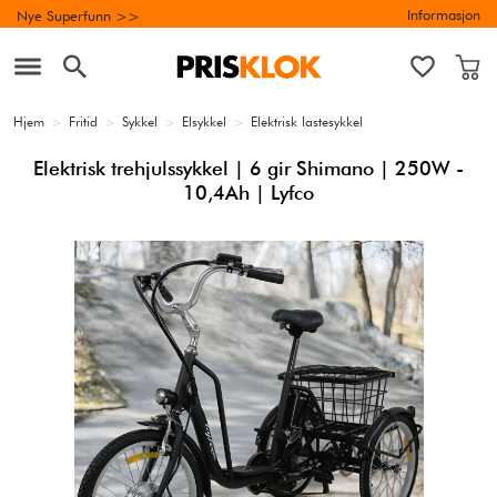
Informasjon
Nye Superfunn >>
Hjem
>
Fritid
>
Sykkel
>
Elsykkel
>
Elektrisk lastesykkel
Elektrisk trehjulssykkel | 6 gir Shimano | 250W -
10,4Ah | Lyfco