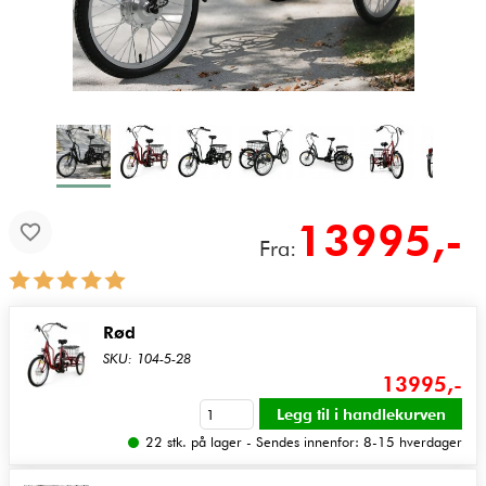
13995
,-
Fra:
Rød
SKU: 104-5-28
13995,-
22 stk. på lager - Sendes innenfor: 8-15 hverdager