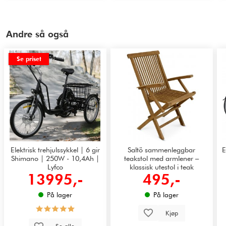
Andre så også
Se priset
Elektrisk trehjulssykkel | 6 gir
Saltö sammenleggbar
E
Shimano | 250W - 10,4Ah |
teakstol med armlener –
Lyfco
klassisk utestol i teak
13995,-
495,-
På lager
På lager
Kjøp