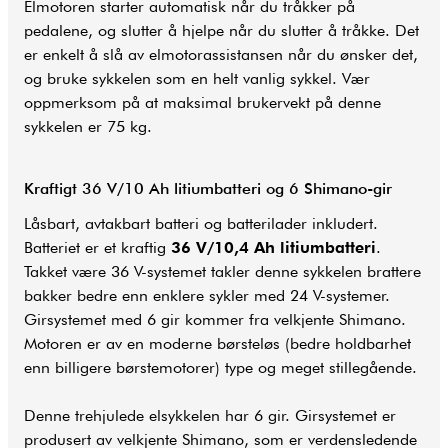
Elmotoren starter automatisk når du tråkker på
pedalene, og slutter å hjelpe når du slutter å tråkke. Det
er enkelt å slå av elmotorassistansen når du ønsker det,
og bruke sykkelen som en helt vanlig sykkel. Vær
oppmerksom på at maksimal brukervekt på denne
sykkelen er 75 kg.
Kraftigt 36 V/10 Ah litiumbatteri og 6 Shimano-gir
Låsbart, avtakbart batteri og batterilader inkludert.
Batteriet er et kraftig
36 V/10,4 Ah litiumbatteri
.
Takket være 36 V-systemet takler denne sykkelen brattere
bakker bedre enn enklere sykler med 24 V-systemer.
Girsystemet med 6 gir kommer fra velkjente Shimano.
Motoren er av en moderne børsteløs (bedre holdbarhet
enn billigere børstemotorer) type og meget stillegående.
Denne trehjulede elsykkelen har 6 gir. Girsystemet er
produsert av velkjente Shimano, som er verdensledende