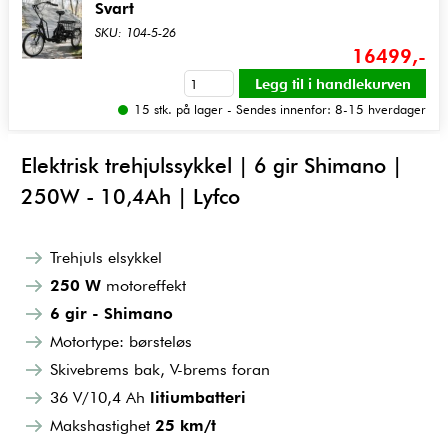
Svart
SKU: 104-5-26
16499,-
15 stk. på lager - Sendes innenfor: 8-15 hverdager
Elektrisk trehjulssykkel | 6 gir Shimano |
250W - 10,4Ah | Lyfco
Trehjuls elsykkel
250 W
motoreffekt
6 gir - Shimano
Motortype: børsteløs
Skivebrems bak, V-brems foran
36 V/10,4 Ah
litiumbatteri
Makshastighet
25 km/t