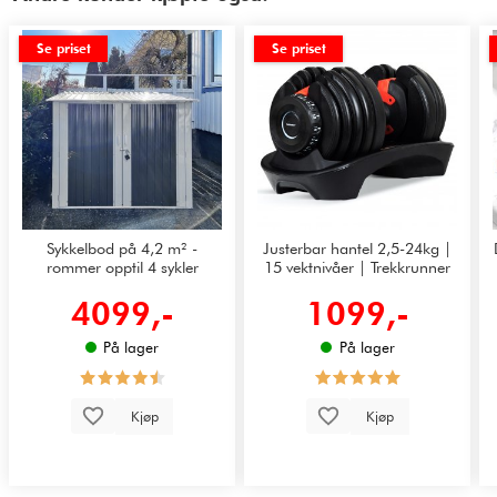
Se priset
Se priset
Sykkelbod på 4,2 m² -
Justerbar hantel 2,5-24kg |
rommer opptil 4 sykler
15 vektnivåer | Trekkrunner
4099,-
1099,-
På lager
På lager
Kjøp
Kjøp