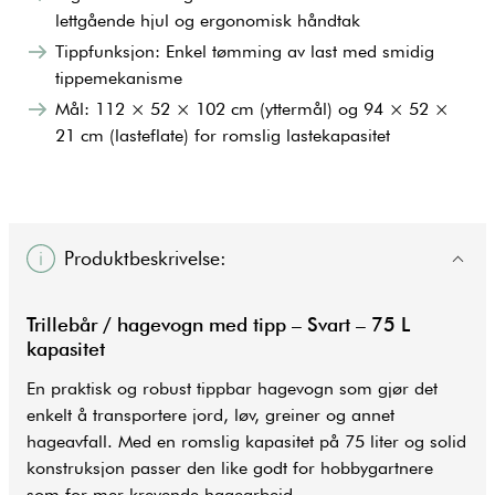
lettgående hjul og ergonomisk håndtak
Tippfunksjon: Enkel tømming av last med smidig
tippemekanisme
Mål: 112 × 52 × 102 cm (yttermål) og 94 × 52 ×
21 cm (lasteflate) for romslig lastekapasitet
Produktbeskrivelse:
Trillebår /
hagevogn
med tipp – Svart – 75 L
kapasitet
En praktisk og robust tippbar hagevogn som gjør det
enkelt å transportere jord, løv, greiner og annet
hageavfall. Med en romslig kapasitet på 75 liter og solid
konstruksjon passer den like godt for hobbygartnere
som for mer krevende hagearbeid.