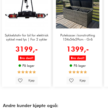
Sykkelstativ for bil for elektrisk
Putekasse i konstrotting
sykkel med lys | For 2 sykler
134x54x59cm - Grå
3199,-
1399,-
Bra deal!
Bra deal!
På lager
På lager
Kjøp
Kjøp
Andre kunder kjøpte også: