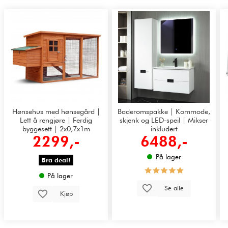
Hønsehus med hønsegård |
Baderomspakke | Kommode,
Lett å rengjøre | Ferdig
skjenk og LED-speil | Mikser
byggesett | 2x0,7x1m
inkludert
2299,-
6488,-
På lager
Bra deal!
På lager
Se alle
Kjøp