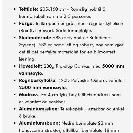
Teltflate:
205x160 cm - Romslig nok til å
komfortabelt romme 2-3 personer.
Farge:
Teltkroppen er grå, mens regnbeskyttelsen
(Rainfly) er svart. Sorte trimdetaljer.
Skalmateriale:
ABS (Acrylonitrile Butadiene
Styrene). ABS er både lett og robust, noe som gjør
det til det perfekte materialet for en bilmontert
løsning.
Hovedtelt:
280g Rip-stop Canvas med
5000 mm
vannsøyle.
Regnbeskyttelse:
420D Polyester Oxford, vanntett
2500 mm vannsøyle.
Madrass:
En 4 cm tykk høy tetthetsmadrass som
er vanntett og vaskbar.
Aluminiumsstige:
Teleskopisk, justerbar og enkel
å bruke.
Aluminiumsbunn:
Nedre bunnplate 23 mm
honeycomb-struktur, utfellbar bunnplate 18 mm