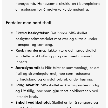
honeycomb. Honeycomb-strukturen i bunnplatene
gir isolasjon for å motvirke kulde nedenfra.
Fordeler med hard shell:
Ekstra beskyttelse:
Det harde ABS-skallet
beskytter teltmaterialet mot vær og slitasje under
transport og camping.
Rask montering:
Takket være det harde skallet
kan teltet raskt slås opp og ned med minimal
innsats.
Aerodynamikk:
Når teltet er sammenlagt, er det
flatt og strømlinjeformet, noe som reduserer
luftmotstand og drivstofforbruk under kjøring.
Lang levetid:
ABS-skallet er korrosjonsbestandig
og UV-tålig, noe som gjør teltet holdbart selv ved
intensiv bruk.
Enkelt vedlikehold:
Skallet er lett å rengjøre og