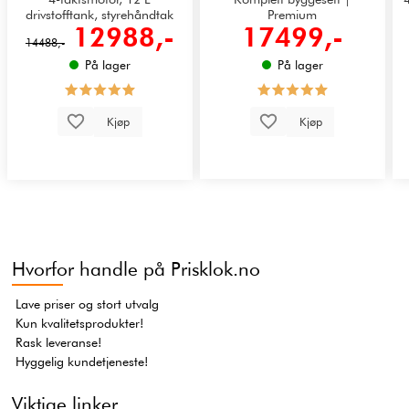
drivstofftank, styrehåndtak
Premium
12988,-
17499,-
14488,-
På lager
På lager
Kjøp
Kjøp
Hvorfor handle på Prisklok.no
Lave priser og stort utvalg
Kun kvalitetsprodukter!
Rask leveranse!
Hyggelig kundetjeneste!
Viktige linker