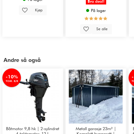
Bra deal!
Kjøp
På lager
Se alle
Andre så også
-10%
TOM. 8/8
T
Båtmotor 9,8 hk | 2-sylindret
Metall garasje 23m² |
4-taktsmotor, 12 L
Komplett byggesett |
4