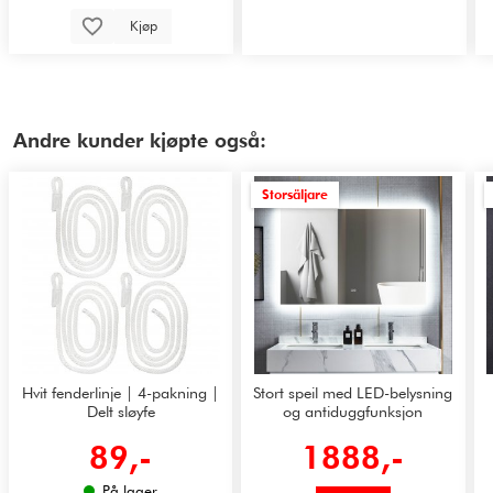
Kjøp
Andre kunder kjøpte også:
Storsäljare
Hvit fenderlinje | 4-pakning |
Stort speil med LED-belysning
Delt sløyfe
og antiduggfunksjon
89,-
1888,-
På lager