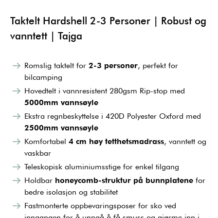
Taktelt Hardshell 2-3 Personer | Robust og
vanntett | Tajga
Romslig taktelt for
2-3 personer
, perfekt for
bilcamping
Hovedtelt i vannresistent 280gsm Rip-stop med
5000mm vannsøyle
Ekstra regnbeskyttelse i 420D Polyester Oxford med
2500mm vannsøyle
Komfortabel
4 cm høy tetthetsmadrass
, vanntett og
vaskbar
Teleskopisk aluminiumsstige for enkel tilgang
Holdbar
honeycomb-struktur på bunnplatene
for
bedre isolasjon og stabilitet
Fastmonterte oppbevaringsposer for sko ved
inngangen for å unngå å få smuss og gjørme inn i