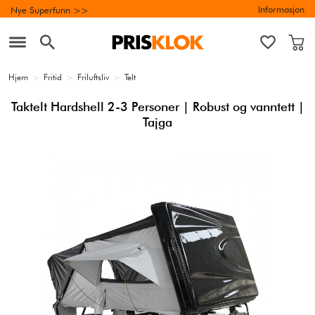
Informasjon
Nye Superfunn >>
Hjem
>
Fritid
>
Friluftsliv
>
Telt
Taktelt Hardshell 2-3 Personer | Robust og vanntett |
Tajga