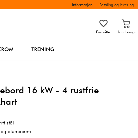
Informasjon
Betaling og levering
Favoritter
Handlevogn
EROM
TRENING
ebord 16 kW - 4 rustfrie
khart
tt stål
tål og aluminium