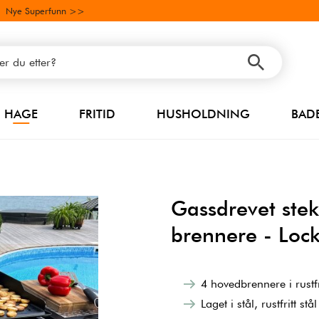
Nye Superfunn >>
HAGE
FRITID
HUSHOLDNING
BAD
Gassdrevet stek
brennere - Loc
4 hovedbrennere i rustfri
Laget i stål, rustfritt s