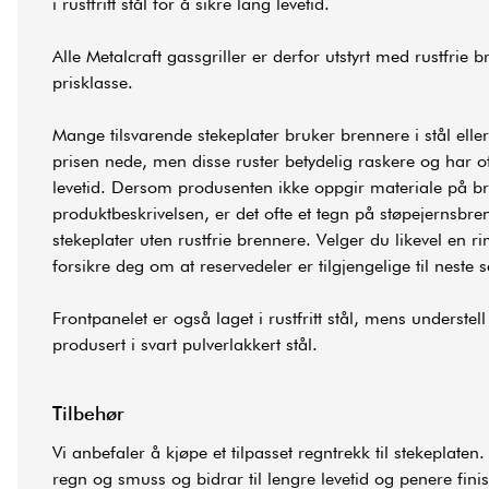
i rustfritt stål for å sikre lang levetid.
Alle Metalcraft gassgriller er derfor utstyrt med rustfrie
prisklasse.
Mange tilsvarende stekeplater bruker brennere i stål elle
prisen nede, men disse ruster betydelig raskere og har o
levetid. Dersom produsenten ikke oppgir materiale på b
produktbeskrivelsen, er det ofte et tegn på støpejernsbre
stekeplater uten rustfrie brennere. Velger du likevel en r
forsikre deg om at reservedeler er tilgjengelige til neste 
Frontpanelet er også laget i rustfritt stål, mens understel
produsert i svart pulverlakkert stål.
Tilbehør
Vi anbefaler å kjøpe et tilpasset regntrekk til stekeplaten
regn og smuss og bidrar til lengre levetid og penere finis