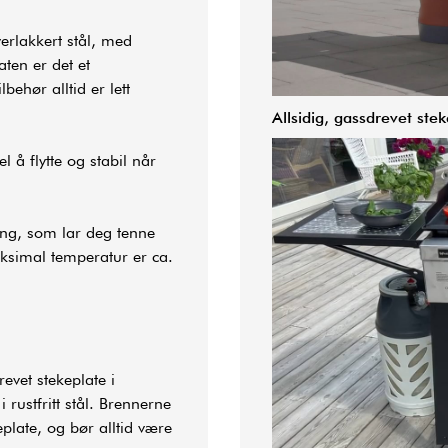
erlakkert stål, med
ten er det et
behør alltid er lett
Allsidig, gassdrevet ste
 å flytte og stabil når
ng, som lar deg tenne
ksimal temperatur er ca.
revet stekeplate i
rustfritt stål. Brennerne
eplate, og bør alltid være