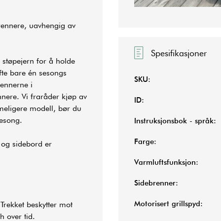
 brennere, uavhengig av
Spesifikasjoner
r støpejern for å holde
fte bare én sesongs
SKU:
rennerne i
nnere. Vi fraråder kjøp av
ID:
imeligere modell, bør du
sesong.
Instruksjonsbok - språk:
Farge:
l og sidebord er
Varmluftsfunksjon:
Sidebrenner:
Motorisert grillspyd:
. Trekket beskytter mot
h over tid.