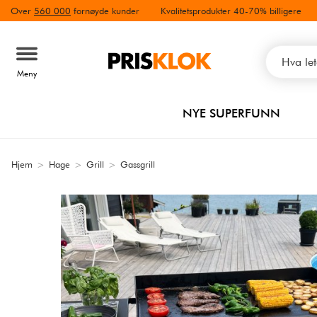
Over
560 000
fornøyde kunder
Kvalitetsprodukter 40-70% billigere
Meny
NYE SUPERFUNN
Hjem
>
Hage
>
Grill
>
Gassgrill