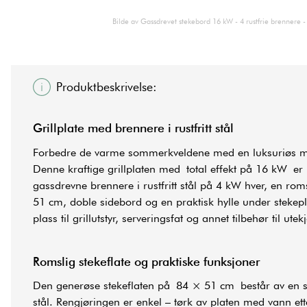
Bilde av Gassdrevet stekebord 16 kW - 4 rustfrie brennere -
Produktbeskrivelse:
Grillplate med brennere i rustfritt stål
Forbedre de varme sommerkveldene med en luksuriøs ma
Denne kraftige grillplaten med total effekt på 16 kW er u
gassdrevne brennere i rustfritt stål på 4 kW hver, en ro
51 cm, doble sidebord og en praktisk hylle under stekep
plass til grillutstyr, serveringsfat og annet tilbehør til ute
Romslig stekeflate og praktiske funksjoner
Den generøse stekeflaten på 84 × 51 cm består av en s
stål. Rengjøringen er enkel – tørk av platen med vann ett