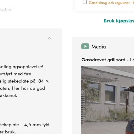
Gasolslang och regulator - M
 Lockhart
Bruk kjøpskn
Media
Gassdrevet grillbord - L
tlagingsopplevelse!
tstyrt med fire
mslig stekeplate på 84 ×
laten. Her har du god
kjøkkenet.
tekeplate i 4,5 mm tykt
er bruk.