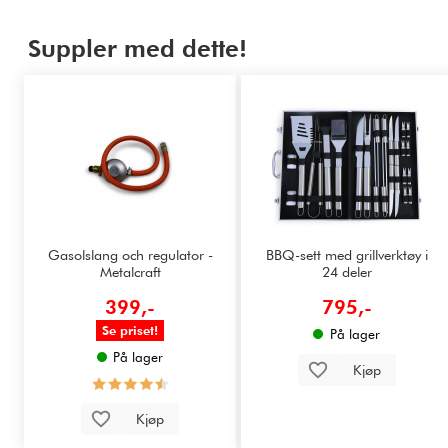
Suppler med dette!
Gasolslang och regulator -
BBQ-sett med grillverktøy i
Metalcraft
24 deler
399,-
795,-
Se priset!
På lager
På lager
Kjøp
Kjøp