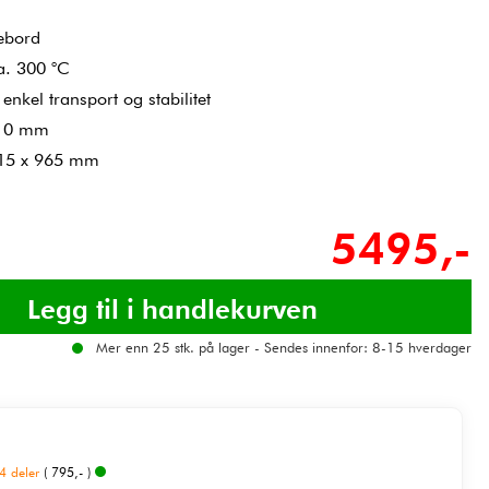
ebord
a. 300 °C
nkel transport og stabilitet
 510 mm
615 x 965 mm
5495,-
Mer enn 25 stk. på lager - Sendes innenfor: 8-15 hverdager
4 deler
( 795,- )