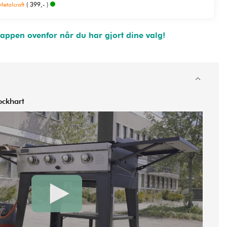
etalcraft
( 399,- )
appen ovenfor når du har gjort dine valg!
ockhart