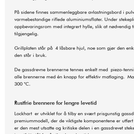
På sidene finnes sammenleggbare avlastningsbord i pulv
varmebestandige riflede aluminiumsflater. Under stekepla
oppbevaringsrom med integrert hylle, slik at nødvendig til
tilgjengelig.
Grillplaten står på 4 låsbare hjul, noe som gjør den enkel
den står i bruk.
De gassdrevne brennerne tennes enkelt med piezo-tenni
alle brennerne med én knapp for effektiv matlaging. Ma
300 °C.
Rustfrie brennere for lengre levetid
Lockhart er utviklet for å tilby en svært prisgunstig gassd
premiummodell, der de viktigste komponentene er utført i 
er den mest utsatte og kritiske delen i en gassdrevet stek