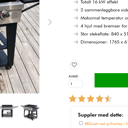
Totalt 16 kW effekt
2 sammenleggbare sid
Maksimal temperatur c
4 hjul med bremser for e
Stor stekeflate: 840 x
Dimensjoner: 1765 x 
Antall:
Suppler med dette:
BBQ-sett med grillverktøy i 2