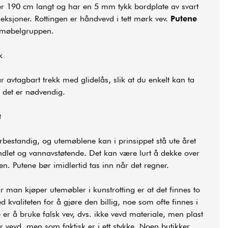
er 190 cm langt og har en 5 mm tykk bordplate av svart
 seksjoner. Rottingen er håndvevd i tett mørk vev.
Putene
emøbelgruppen.
k
r avtagbart trekk med glidelås, slik at du enkelt kan ta
 det er nødvendig.
t
rbestandig, og utemøblene kan i prinsippet stå ute året
ndlet og vannavstøtende. Det kan være lurt å dekke over
. Putene bør imidlertid tas inn når det regner.
man kjøper utemøbler i kunstrotting er at det finnes to
 kvaliteten for å gjøre den billig, noe som ofte finnes i
 er å bruke falsk vev, dvs. ikke vevd materiale, men plast
 vevd, men som faktisk er i ett stykke. Noen butikker