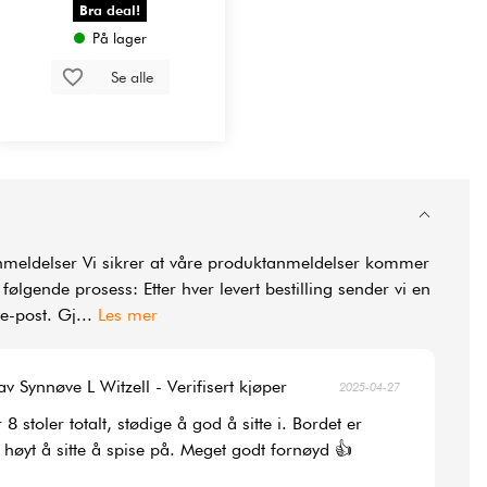
Bra deal!
På lager
Se alle
nmeldelser Vi sikrer at våre produktanmeldelser kommer
ølgende prosess: Etter hver levert bestilling sender vi en
 e-post. Gj
...
Les mer
av Synnøve L Witzell - Verifisert kjøper
2025-04-27
 8 stoler totalt, stødige å god å sitte i. Bordet er
 høyt å sitte å spise på. Meget godt fornøyd 👍