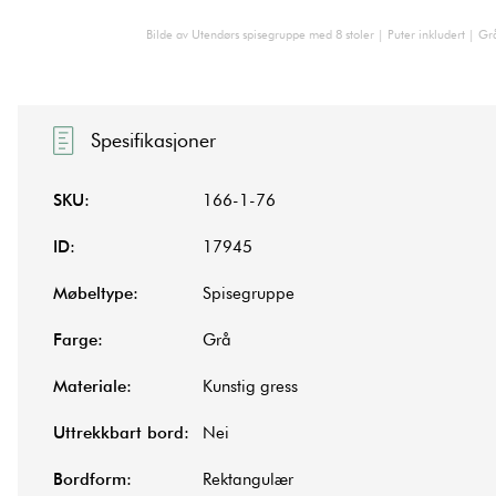
Bilde av Utendørs spisegruppe med 8 stoler | Puter inkludert | Grå
Spesifikasjoner
SKU:
166-1-76
ID:
17945
Møbeltype:
Spisegruppe
Farge:
Grå
Materiale:
Kunstig gress
Uttrekkbart bord:
Nei
Bordform:
Rektangulær