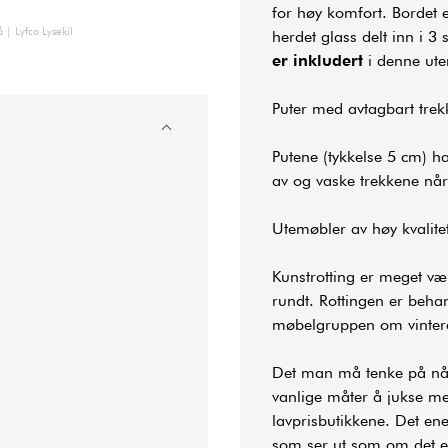
for høy komfort. Bordet 
 | Lyfco Lysekil
herdet glass delt inn i 3
er inkludert
i denne ut
Puter med avtagbart trek
Putene (tykkelse 5 cm) ha
av og vaske trekkene når
Utemøbler av høy kvalite
Kunstrotting er meget væ
rundt. Rottingen er beha
møbelgruppen om vinteren
Det man må tenke på når 
vanlige måter å jukse med
lavprisbutikkene. Det ene
som ser ut som om det er