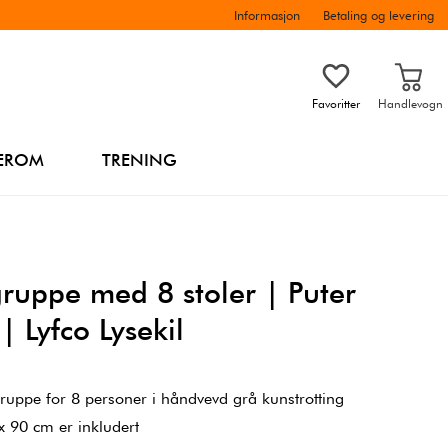
Informasjon
Betaling og levering
Favoritter
Handlevogn
EROM
TRENING
ruppe med 8 stoler | Puter
| Lyfco Lysekil
ruppe for 8 personer i håndvevd grå kunstrotting
x 90 cm er inkludert