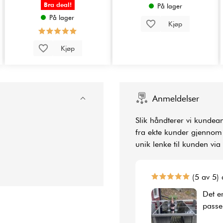
Bra deal!
På lager
På lager
Kjøp
Kjøp
Anmeldelser
Slik håndterer vi kundea
fra ekte kunder gjennom f
unik lenke til kunden via
(5 av 5) 
Det er
passe