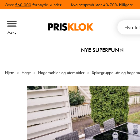
Over
560 000
fornøyde kunder
Kvalitetsprodukter 40-70% billigere
Meny
NYE SUPERFUNN
Hjem
>
Hage
>
Hagemøbler og utemøbler
>
Spisegruppe ute og hagemø