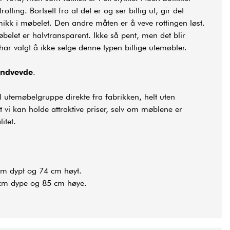
otting. Bortsett fra at det er og ser billig ut, gir det
kk i møbelet. Den andre måten er å veve rottingen løst.
elet er halvtransparent. Ikke så pent, men det blir
 har valgt å ikke selge denne typen billige utemøbler.
ndvevde
.
il utemøbelgruppe direkte fra fabrikken, helt uten
 vi kan holde attraktive priser, selv om møblene er
itet.
cm dypt og 74 cm høyt.
 cm dype og 85 cm høye.