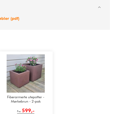
bler (pdf)
Fiberarmerte utepotter -
Mørkebrun - 2-pak
599,-
Fra: