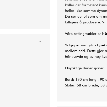
kaller det formstøpt kunstr
heller ikke samme dynami
Da ser det ut som om møb
billigere å produsere. Vi
Våre rottingmøbler er
hå
Vi kjøper inn Lyfco Lysek
mellomledd. Dette gjør at
håndvevde og av høy kval
Nøyaktige dimensjoner
Bord: 190 cm langt, 90 
Stoler: 58 cm brede, 58