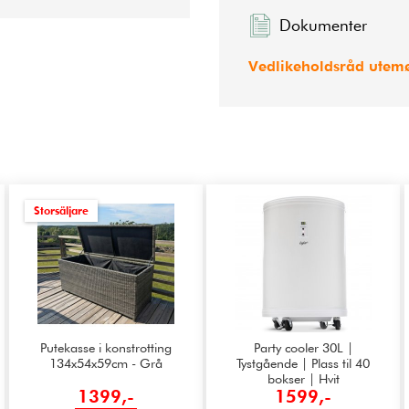
Dokumenter
Vedlikeholdsråd utemø
Storsäljare
Putekasse i konstrotting
Party cooler 30L |
134x54x59cm - Grå
Tystgående | Plass til 40
bokser | Hvit
1399,-
1599,-