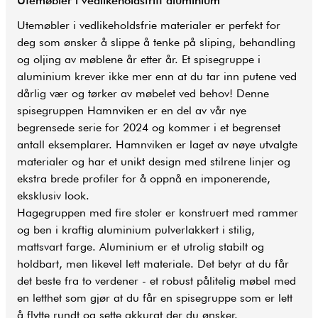
Utemøbler i vedlikeholdsfritt aluminium
Utemøbler i vedlikeholdsfrie materialer er perfekt for
deg som ønsker å slippe å tenke på sliping, behandling
og oljing av møblene år etter år. Et spisegruppe i
aluminium krever ikke mer enn at du tar inn putene ved
dårlig vær og tørker av møbelet ved behov! Denne
spisegruppen Hamnviken er en del av vår nye
begrensede serie for 2024 og kommer i et begrenset
antall eksemplarer. Hamnviken er laget av nøye utvalgte
materialer og har et unikt design med stilrene linjer og
ekstra brede profiler for å oppnå en imponerende,
eksklusiv look.
Hagegruppen med fire stoler er konstruert med rammer
og ben i kraftig aluminium pulverlakkert i stilig,
mattsvart farge. Aluminium er et utrolig stabilt og
holdbart, men likevel lett materiale. Det betyr at du får
det beste fra to verdener - et robust pålitelig møbel med
en letthet som gjør at du får en spisegruppe som er lett
å flytte rundt og sette akkurat der du ønsker.