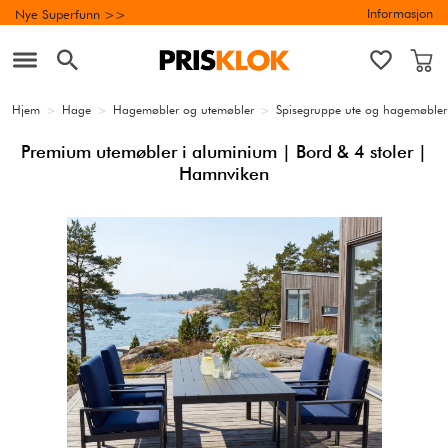
Informasjon
Nye Superfunn >>
Hjem
>
Hage
>
Hagemøbler og utemøbler
>
Spisegruppe ute og hagemøbler
Premium utemøbler i aluminium | Bord & 4 stoler |
Hamnviken