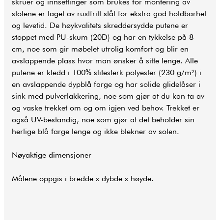
skruer og innsettinger som brukes for montering av
stolene er laget av rustfritt stål for ekstra god holdbarhet
og levetid. De høykvalitets skreddersydde putene er
stoppet med PU-skum (20D) og har en tykkelse på 8
cm, noe som gir møbelet utrolig komfort og blir en
avslappende plass hvor man ønsker å sitte lenge. Alle
putene er kledd i 100% slitesterk polyester (230 g/m²) i
en avslappende dypblå farge og har solide glidelåser i
sink med pulverlakkering, noe som gjør at du kan ta av
og vaske trekket om og om igjen ved behov. Trekket er
også UV-bestandig, noe som gjør at det beholder sin
herlige blå farge lenge og ikke blekner av solen.
Nøyaktige dimensjoner
Målene oppgis i bredde x dybde x høyde.