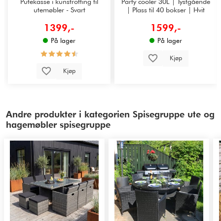
Putekasse i kunstrotting til
Party cooler 30L | Tystgående
utemøbler - Svart
| Plass til 40 bokser | Hvit
1399,-
1599,-
På lager
På lager
Kjøp
Kjøp
Andre produkter i kategorien Spisegruppe ute og
hagemøbler spisegruppe