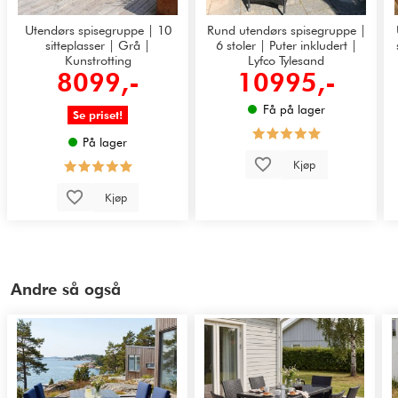
Utendørs spisegruppe | 10
Rund utendørs spisegruppe |
sitteplasser | Grå |
6 stoler | Puter inkludert |
Kunstrotting
Lyfco Tylesand
8099,-
10995,-
Få på lager
Se priset!
På lager
Kjøp
Kjøp
Andre så også