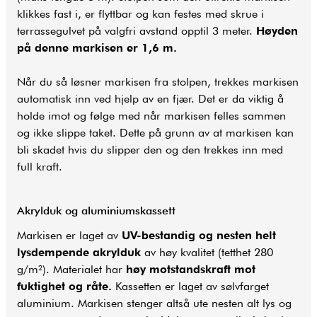
klikkes fast i, er flyttbar og kan festes med skrue i
terrassegulvet på valgfri avstand opptil 3 meter.
Høyden
på denne markisen er 1,6 m.
Når du så løsner markisen fra stolpen, trekkes markisen
automatisk inn ved hjelp av en fjær. Det er da viktig å
holde imot og følge med når markisen felles sammen
og ikke slippe taket. Dette på grunn av at markisen kan
bli skadet hvis du slipper den og den trekkes inn med
full kraft.
Akrylduk og aluminiumskassett
Markisen er laget av
UV-bestandig og nesten helt
lysdempende akrylduk
av høy kvalitet (tetthet 280
g/m²). Materialet har
høy motstandskraft mot
fuktighet og råte.
Kassetten er laget av sølvfarget
aluminium. Markisen stenger altså ute nesten alt lys og