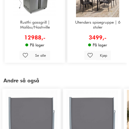
Rustfri gassgrill |
Utendørs spisegruppe | 6
Malibu/Nashville
stoler
12988,-
3499,-
På lager
På lager
Se alle
Kjøp
Andre så også