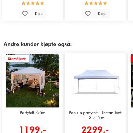
Kjøp
Kjøp
Andre kunder kjøpte også:
Storsäljare
Partytelt 3x6m
Pop-up partytelt | Instan-Tent
| 3 × 6 m
1199,-
2299,-