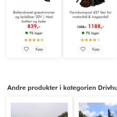
Batteridrevet gresstrimmer
Varmkompost 437 liter for
og løvblåser 20V | Med
matavfall & hageavfall
batteri og lader
839,-
1188,-
1288,-
På lager
På lager
Kjøp
Kjøp
Andre produkter i kategorien Drivhus