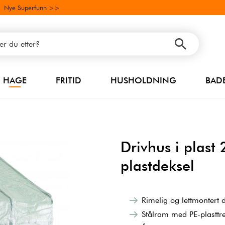
Nye Superfunn >>
HAGE
FRITID
HUSHOLDNING
BAD
Drivhus i plas
plastdeksel
Rimelig og lettmontert 
Stålram med PE-plasttr