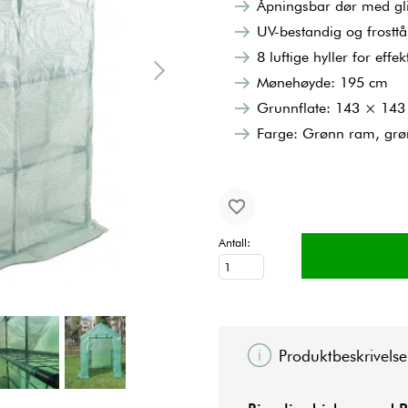
Åpningsbar dør med gl
UV-bestandig og frosttå
8 luftige hyller for effek
Mønehøyde: 195 cm
Grunnflate: 143 × 143
Farge: Grønn ram, grønt
Antall:
Produktbeskrivelse