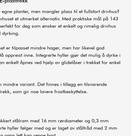
-plasttrekk
ne planter, men mangler plass til et fullstort drivhus?
vhuset et utmerket alternativ. Med praktiske mål på 143
rfekt for deg som ønsker et enkelt og rimelig drivhus
 dyrking.
set er tilpasset mindre hager, men har likevel god
å oppreist inne. Integrerte hyller gjør det mulig å dyrke i
an enkelt åpnes ved hjelp av glidelåser i trekket for enkel
 mindre variant. Det finnes i tillegg en tilsvarende
rekk, som gir noe lavere frostbeskyttelse.
lakkert stålram med 16 mm rørdiameter og 0,3 mm
erte hyller følger med og er laget av ståltråd med 2 mm
ig vann lett kan renne bort.