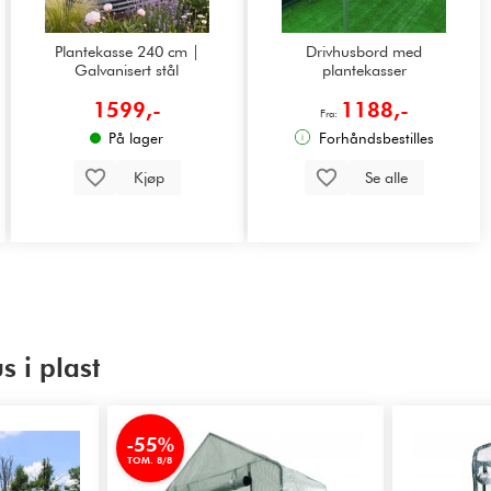
Plantekasse 240 cm |
Drivhusbord med
Galvanisert stål
plantekasser
1599,-
1188,-
Fra:
På lager
Forhåndsbestilles
Kjøp
Se alle
 i plast
-55%
TOM. 8/8