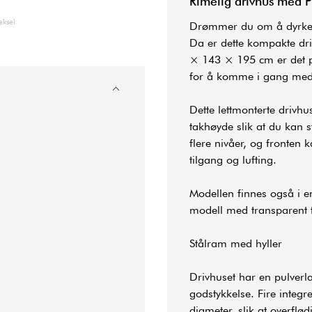
Rimelig
drivhus
med PE
eksel
Drømmer du om å dyrke eg
Da er dette kompakte dri
× 143 × 195 cm er det pe
for å komme i gang med
Dette lettmonterte drivhu
takhøyde slik at du kan st
flere nivåer, og fronten k
tilgang og lufting.
Modellen finnes også i en
modell med transparent t
Stålram med hyller
Drivhuset har en pulver
godstykkelse. Fire integr
diameter, slik at overflød