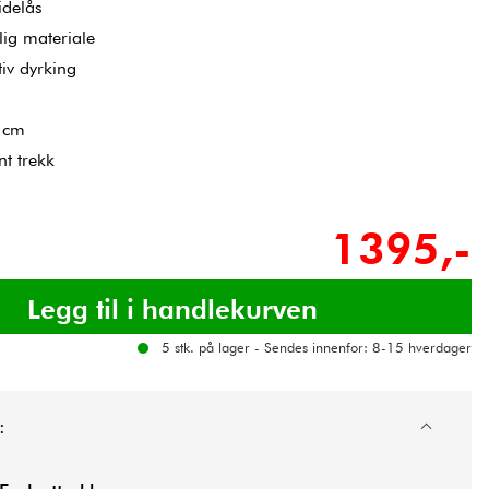
idelås
lig materiale
tiv dyrking
 cm
 trekk​
1395,-
5 stk. på lager - Sendes innenfor: 8-15 hverdager
: