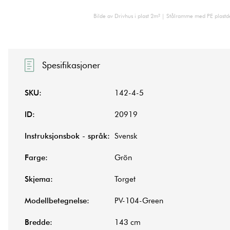
Bilde av Drivhus i plast 2m² | Stålramme med PE plastd
Spesifikasjoner
SKU:
142-4-5
ID:
20919
Instruksjonsbok - språk:
Svensk
Farge:
Grön
Skjema:
Torget
Modellbetegnelse:
PV-104-Green
Bredde:
143 cm