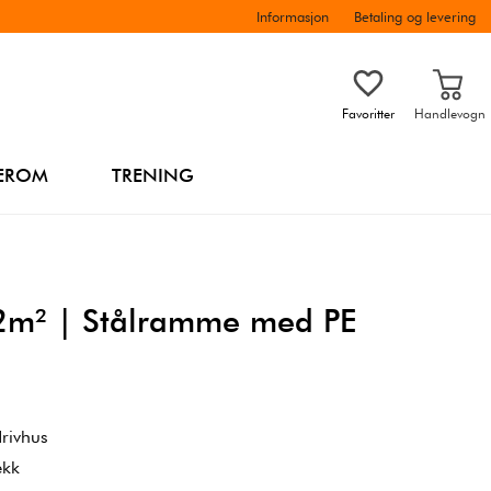
Informasjon
Betaling og levering
Favoritter
Handlevogn
EROM
TRENING
t 2m² | Stålramme med PE
drivhus
ekk