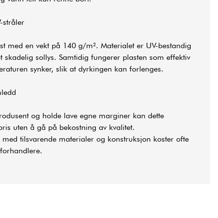
-stråler
last med en vekt på 140 g/m². Materialet er UV-bestandig
 skadelig sollys. Samtidig fungerer plasten som effektiv
eraturen synker, slik at dyrkingen kan forlenges.
mledd
produsent og holde lave egne marginer kan dette
v pris uten å gå på bekostning av kvalitet.
ed tilsvarende materialer og konstruksjon koster ofte
forhandlere.