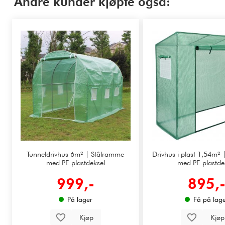
Andre kunder kjøpte også:
Tunneldrivhus 6m² | Stålramme
Drivhus i plast 1,54m²
med PE plastdeksel
med PE plastde
999,-
895,
På lager
Få på lag
Kjøp
Kjø