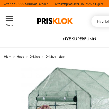
Over
560 000
fornøyde kunder
Kvalitetsprodukter 40-70% billigere
Meny
NYE SUPERFUNN
Hjem
>
Hage
>
Drivhus
>
Drivhus i plast