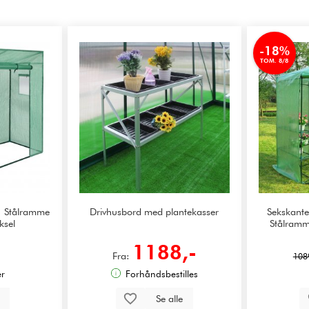
-18%
TOM. 8/8
 | Stålramme
Drivhusbord med plantekasser
Sekskante
ksel
Stålramm
-
1188,-
Fra:
108
er
Forhåndsbestilles
p
Se alle