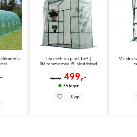
 Stålramme
Lite drivhus i plast 1m² |
Minidriv
ksel
Stålramme med PE plastdeksel
m
-
499,-
1099,-
På lager
Kjøp
p