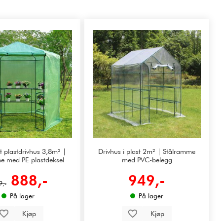
t plastdrivhus 3,8m² |
Drivhus i plast 2m² | Stålramme
e med PE plastdeksel
med PVC-belegg
888,-
949,-
9,-
På lager
På lager
Kjøp
Kjøp