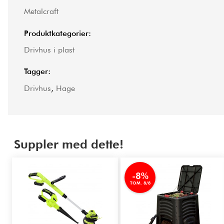
Metalcraft
Produktkategorier:
Drivhus i plast
Tagger:
Drivhus
,
Hage
Suppler med dette!
-8%
TOM. 8/8