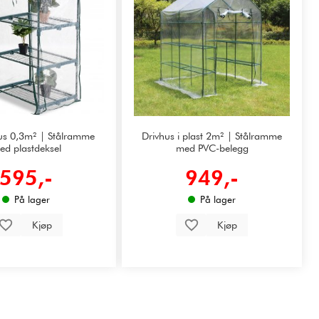
hus 0,3m² | Stålramme
Drivhus i plast 2m² | Stålramme
ed plastdeksel
med PVC-belegg
595,-
949,-
På lager
På lager
Kjøp
Kjøp