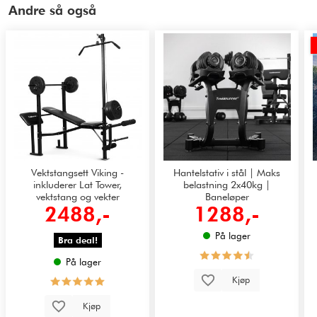
Andre så også
Vektstangsett Viking -
Hantelstativ i stål | Maks
inkluderer Lat Tower,
belastning 2x40kg |
vektstang og vekter
Baneløper
2488,-
1288,-
På lager
Bra deal!
På lager
Kjøp
Kjøp