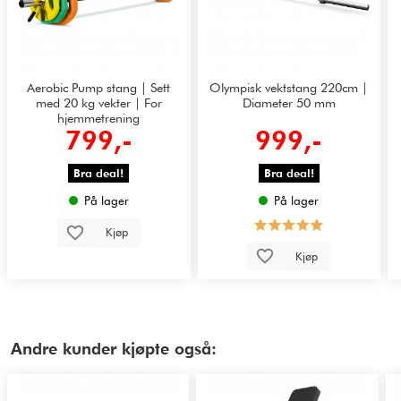
Aerobic Pump stang | Sett
Olympisk vektstang 220cm |
med 20 kg vekter | For
Diameter 50 mm
hjemmetrening
799,-
999,-
Bra deal!
Bra deal!
På lager
På lager
Kjøp
Kjøp
Andre kunder kjøpte også: