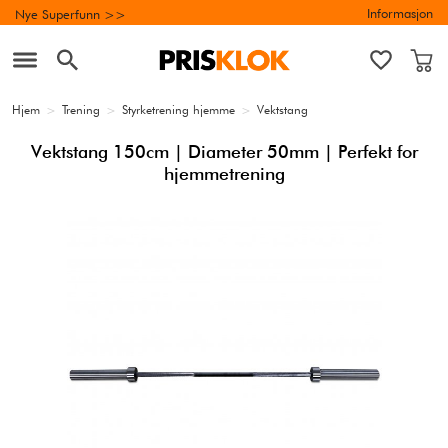
Informasjon
Nye Superfunn >>
Hjem
>
Trening
>
Styrketrening hjemme
>
Vektstang
Vektstang 150cm | Diameter 50mm | Perfekt for
hjemmetrening