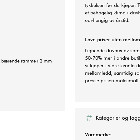
tykkelsen før du kjøper.
et behagelig klima i driv
uavhengig av årstid.
Lave priser uten mello
Lignende drivhus av samm
50-70% mer i andre butik
m, bærende ramme i 2 mm
vi kjøper i store kvanta 
mellomledd, samtidig som
presse prisen maksimalt t
Kategorier og tag
Varemerke: