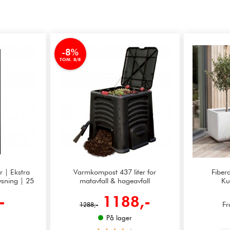
-8%
TOM. 8/8
er | Ekstra
Varmkompost 437 liter for
Fiber
ysning | 25
matavfall & hageavfall
Ku
-
1188,-
Fr
1288,-
På lager