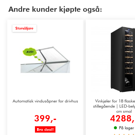
Andre kunder kjøpte også:
Storsäljare
Automatisk vindusåpner for drivhus
Vinkjøler for 18 flask
stillegående | LED-bel
cm smal
399,-
4288,
På lager
Bra deal!