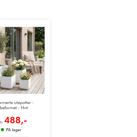
armerte utepotter -
beformet - Hvit
488,-
a:
På lager