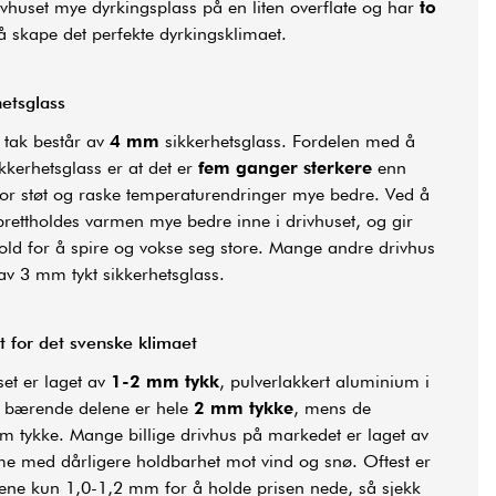
rivhuset mye dyrkingsplass på en liten overflate og har
to
å skape det perfekte dyrkingsklimaet.
etsglass
 tak består av
4 mm
sikkerhetsglass. Fordelen med å
ikkerhetsglass er at det er
fem ganger sterkere
enn
rfor støt og raske temperaturendringer mye bedre. Ved å
prettholdes varmen mye bedre inne i drivhuset, og gir
old for å spire og vokse seg store. Mange andre
drivhus
v 3 mm tykt sikkerhetsglass.
t for det svenske klimaet
et er laget av
1-2 mm tykk
, pulverlakkert aluminium i
e bærende delene er hele
2 mm tykke
, mens de
m tykke. Mange billige drivhus på markedet er laget av
 med dårligere holdbarhet mot vind og snø. Oftest er
ene kun 1,0-1,2 mm for å holde prisen nede, så sjekk