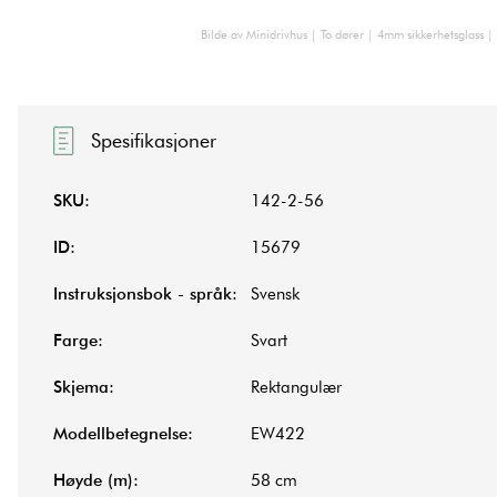
Bilde av Minidrivhus | To dører | 4mm sikkerhetsglass | 
Spesifikasjoner
SKU:
142-2-56
ID:
15679
Instruksjonsbok - språk:
Svensk
Farge:
Svart
Skjema:
Rektangulær
Modellbetegnelse:
EW422
Høyde (m):
58 cm