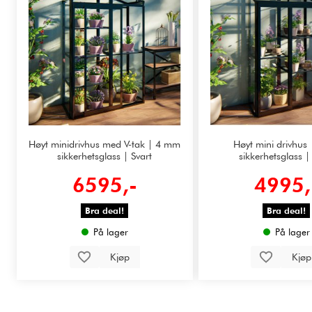
Høyt minidrivhus med V-tak | 4 mm
Høyt mini drivhus
sikkerhetsglass | Svart
sikkerhetsglass |
6595,-
4995,
Bra deal!
Bra deal!
På lager
På lager
Kjøp
Kjø