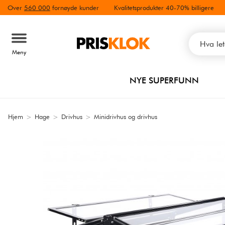
Over
560 000
fornøyde kunder
Kvalitetsprodukter 40-70% billigere
Meny
NYE SUPERFUNN
Hjem
>
Hage
>
Drivhus
>
Minidrivhus og drivhus