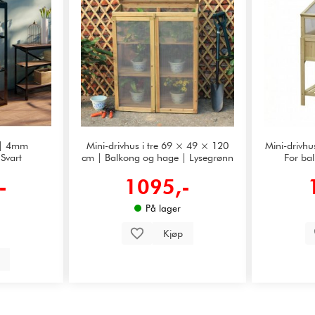
 | 4mm
Mini-drivhus i tre 69 × 49 × 120
Mini-drivh
 Svart
cm | Balkong og hage | Lysegrønn
For ba
-
1095,-
På lager
Kjøp
p