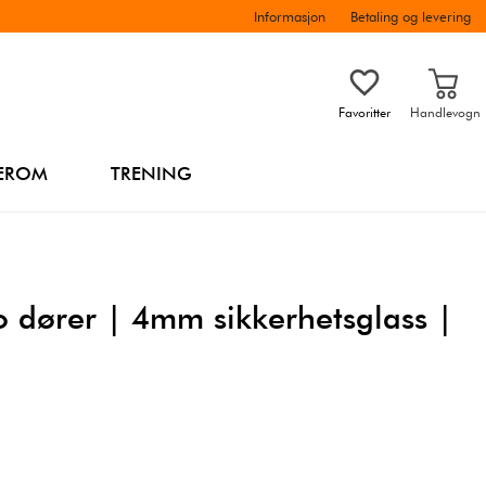
Informasjon
Betaling og levering
Favoritter
Handlevogn
EROM
TRENING
o dører | 4mm sikkerhetsglass |