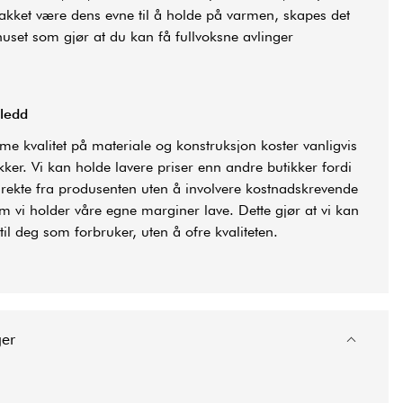
 Takket være dens evne til å holde på varmen, skapes det
huset som gjør at du kan få fullvoksne avlinger
mledd
e kvalitet på materiale og konstruksjon koster vanligvis
ker. Vi kan holde lavere priser enn andre butikker fordi
direkte fra produsenten uten å involvere kostnadskrevende
 vi holder våre egne marginer lave. Dette gjør at vi kan
il deg som forbruker, uten å ofre kvaliteten.
ger