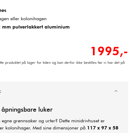
nes
hagen eller kolonihagen
 mm pulverlakkert aluminium
1995,-
tte produktet på lager for tiden og kan derfor ikke bestilles før vi har det på
:
 åpningsbare luker
gne grønnsaker og urter? Dette minidrivhuset er
ler kolonihager. Med sine dimensjoner på
117 x 97 x 58