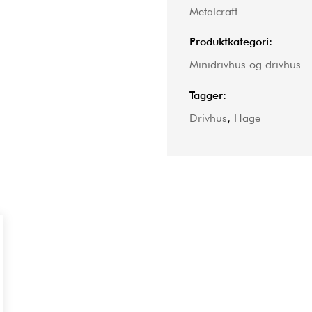
Metalcraft
Produktkategori:
Minidrivhus og drivhus
Tagger:
Drivhus
,
Hage