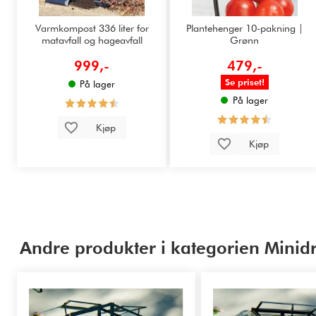
Varmkompost 336 liter for
Plantehenger 10-pakning |
matavfall og hageavfall
Grønn
999,-
479,-
Se priset!
På lager
På lager
Kjøp
Kjøp
Andre produkter i kategorien Minidr