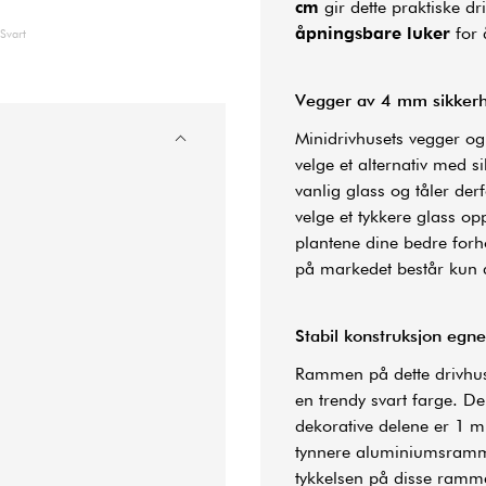
cm
gir dette praktiske d
åpningsbare luker
for 
Svart
Vegger av 4 mm sikkerh
Minidrivhusets vegger og
velge et alternativ med s
vanlig glass og tåler de
velge et tykkere glass op
plantene dine bedre forh
på markedet består kun a
Stabil konstruksjon egne
Rammen på dette drivhus
en trendy svart farge. D
dekorative delene er 1 m
tynnere aluminiumsramme
tykkelsen på disse ramm