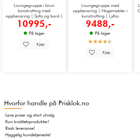
Loungegruppe i brun
Loungegruppe med
L
konstrotting med
oppbevaring | Hagemøbler i
O
oppbevaring | Sofa og bord |
kunstrotting | Lyfco
10995,-
9488,-
Lyfco Djursvik
Tanumshede | Grå
På lager
På lager
Kjøp
Kjøp
Hvorfor handle på Prisklok.no
Lave priser og stort utvalg
Kun kvalitetsprodukter!
Rask leveranse!
Hyggelig kundetjeneste!