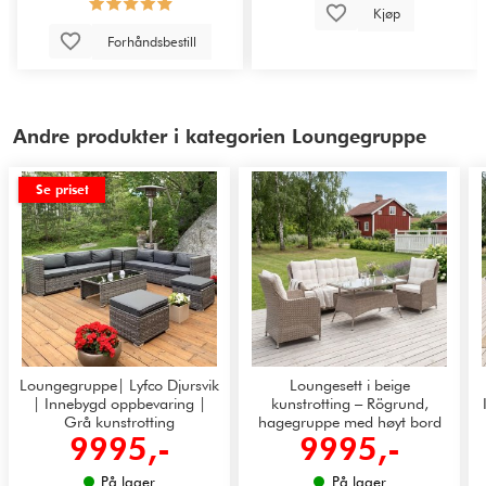
Kjøp
Forhåndsbestill
Andre produkter i kategorien Loungegruppe
Se priset
Loungegruppe| Lyfco Djursvik
Loungesett i beige
| Innebygd oppbevaring |
kunstrotting – Rögrund,
Grå kunstrotting
hagegruppe med høyt bord
9995,-
9995,-
og hvite puter
På lager
På lager