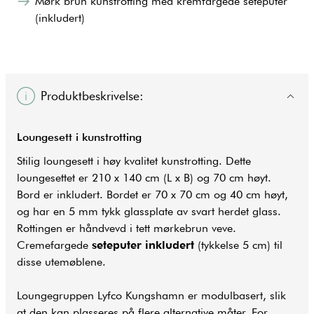
Mørk brun kunstrotting med kremfargede seteputer
(inkludert)
Produktbeskrivelse:
Loungesett i kunstrotting
Stilig loungesett i høy kvalitet kunstrotting. Dette
loungesettet er 210 x 140 cm (L x B) og 70 cm høyt.
Bord er inkludert. Bordet er 70 x 70 cm og 40 cm høyt,
og har en 5 mm tykk glassplate av svart herdet glass.
Rottingen er håndvevd i tett mørkebrun veve.
Cremefargede
seteputer inkludert
(tykkelse 5 cm) til
disse utemøblene.
Loungegruppen Lyfco Kungshamn er modulbasert, slik
at den kan plasseres på flere alternative måter. For