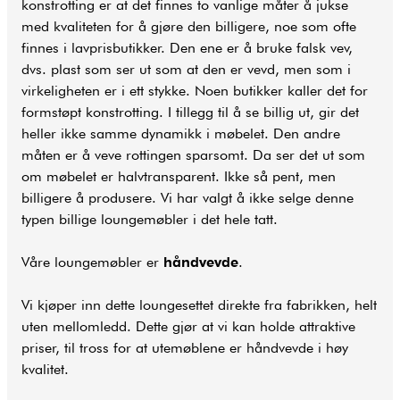
konstrotting er at det finnes to vanlige måter å jukse
med kvaliteten for å gjøre den billigere, noe som ofte
finnes i lavprisbutikker. Den ene er å bruke falsk vev,
dvs. plast som ser ut som at den er vevd, men som i
virkeligheten er i ett stykke. Noen butikker kaller det for
formstøpt konstrotting. I tillegg til å se billig ut, gir det
heller ikke samme dynamikk i møbelet. Den andre
måten er å veve rottingen sparsomt. Da ser det ut som
om møbelet er halvtransparent. Ikke så pent, men
billigere å produsere. Vi har valgt å ikke selge denne
typen billige loungemøbler i det hele tatt.
Våre loungemøbler er
håndvevde
.
Vi kjøper inn dette loungesettet direkte fra fabrikken, helt
uten mellomledd. Dette gjør at vi kan holde attraktive
priser, til tross for at utemøblene er håndvevde i høy
kvalitet.