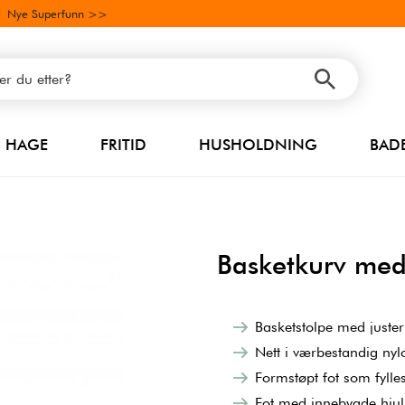
Nye Superfunn >>
HAGE
FRITID
HUSHOLDNING
BAD
Basketkurv med
Basketstolpe med juste
Nett i værbestandig nyl
Formstøpt fot som fylle
Fot med innebygde hjul