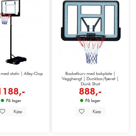
 med stativ | Alley-Oop
Basketkurv med bakplate |
Vegghengt | Dunkbar/fjæret |
Dunk Shot
1188,-
888,-
På lager
På lager
Kjøp
Kjøp