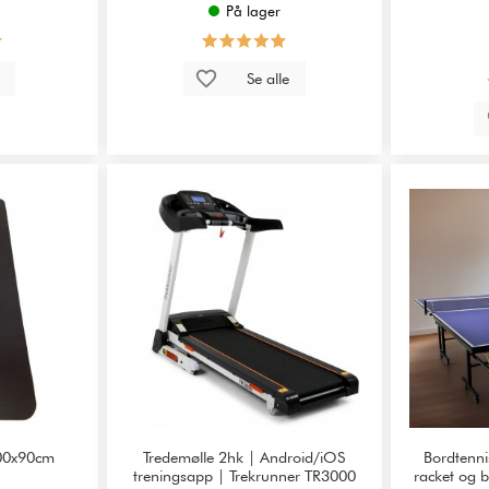
På lager
p
Se alle
200x90cm
Tredemølle 2hk | Android/iOS
Bordtenni
treningsapp | Trekrunner TR3000
racket og 