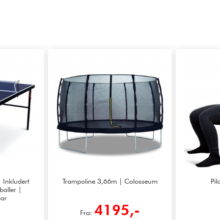
 Inkludert
Trampoline 3,66m | Colosseum
Pil
baller |
ar
-
4195,-
Fra: