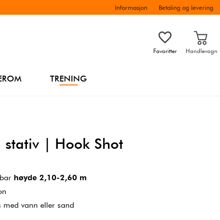
Informasjon
Betaling og levering
Favoritter
Handlevogn
EROM
TRENING
 stativ | Hook Shot
rbar
høyde 2,10-2,60 m
on
s med vann eller sand