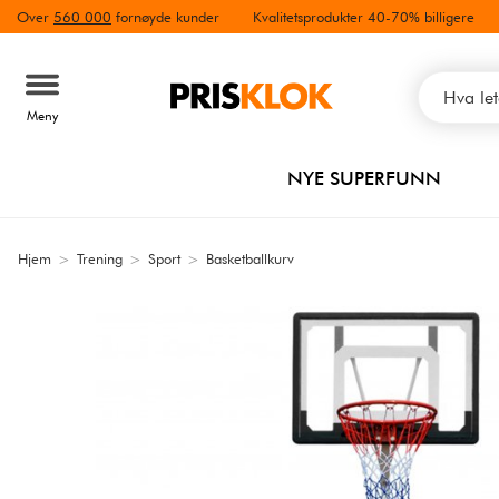
Over
560 000
fornøyde kunder
Kvalitetsprodukter 40-70% billigere
Meny
NYE SUPERFUNN
Hjem
>
Trening
>
Sport
>
Basketballkurv