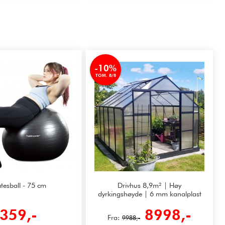
-10%
TOM. 8/8
atesball - 75 cm
Drivhus 8,9m² | Høy
dyrkingshøyde | 6 mm kanalplast
359,-
8998,-
Fra:
9988,-