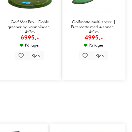
Golf Mat Pro | Doble
Golfmatte Multi-speed |
greener og vannhinder |
Putematte med 4 soner |
4x2m
4x1m
6995,-
4995,-
På lager
På lager
Kjøp
Kjøp