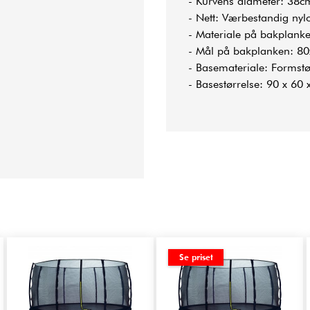
- Kurvens diameter: 38c
- Nett: Værbestandig nyl
- Materiale på bakplanke
- Mål på bakplanken: 8
- Basemateriale: Formstøp
- Basestørrelse: 90 x 60 
Se priset