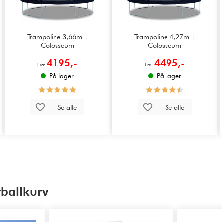
Trampoline 3,66m |
Trampoline 4,27m |
Colosseum
Colosseum
4195,-
4495,-
Fra:
Fra:
På lager
På lager
Se alle
Se alle
tballkurv