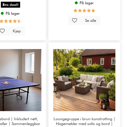
På lager
Bra deal!
På lager
Se alle
Kjøp
sbord | Inkludert nett,
Loungegruppe i brun konstrotting |
baller | Sammenleggbar
Hagemøbler med sofa og bord |