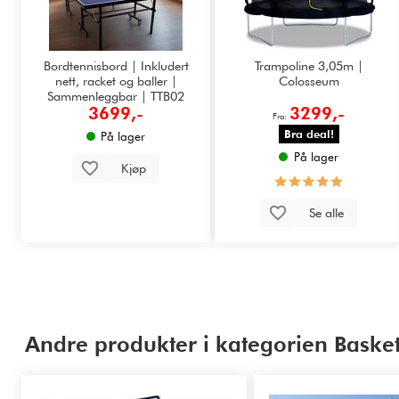
Bordtennisbord | Inkludert
Trampoline 3,05m |
nett, racket og baller |
Colosseum
Sammenleggbar | TTB02
3699,-
3299,-
Fra:
Bra deal!
På lager
På lager
Kjøp
Se alle
Andre produkter i kategorien Baske