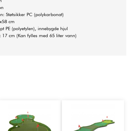
m
on
n: Støtsikker PC (polykarbonat)
0x58 cm
t PE (polyetylen), innebygde hjul
x 17 cm (Kan fylles med 65 liter vann)