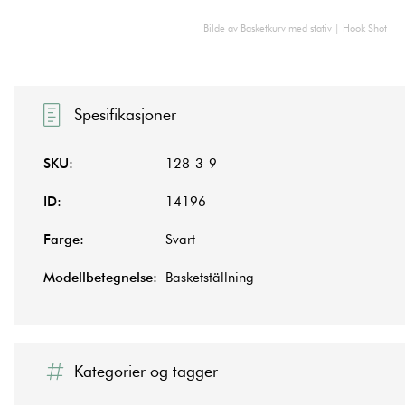
Bilde av Basketkurv med stativ | Hook Shot
Spesifikasjoner
SKU:
128-3-9
ID:
14196
Farge:
Svart
Modellbetegnelse:
Basketställning
Kategorier og tagger