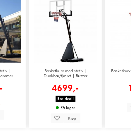
ativ |
Basketkurv med stativ |
Basketkurv
Slammer
Dunkbar/fjæret | Buzzer
-
4699,-
Bra deal!
På lager
p
Kjøp