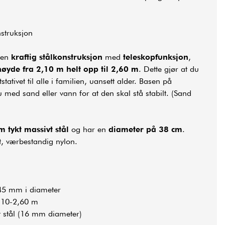
nstruksjon
v en
kraftig stålkonstruksjon
med
teleskopfunksjon
,
høyde fra 2,10 m helt opp til 2,60 m
. Dette gjør at du
stativet til alle i familien, uansett alder. Basen på
u med sand eller vann for at den skal stå stabilt. (Sand
 tykt massivt stål
og har en
diameter på 38 cm
.
tt, værbestandig nylon.
: 45 mm i diameter
2,10-2,60 m
t stål (16 mm diameter)