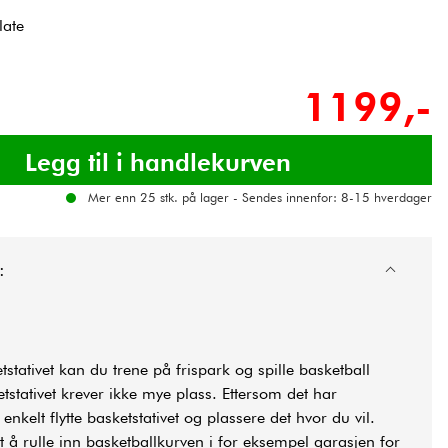
late
1199,-
Mer enn 25 stk. på lager - Sendes innenfor: 8-15 hverdager
:
tativet kan du trene på frispark og spille basketball
etstativet krever ikke mye plass. Ettersom det har
enkelt flytte basketstativet og plassere det hvor du vil.
t å rulle inn basketballkurven i for eksempel garasjen for