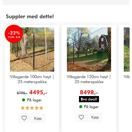
Suppler med dette!
-22%
TOM. 8/8
Villagjerde 100cm høyt |
Villagjerde 120cm høyt |
Vill
25 meterspakke
25 meterspakke
4495,-
8498,-
5795,-
Bra deal!
På lager
På lager
Kjøp
Kjøp