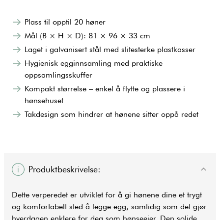
Plass til opptil 20 høner
Mål (B × H × D): 81 × 96 × 33 cm
Laget i galvanisert stål med slitesterke plastkasser
Hygienisk egginnsamling med praktiske
oppsamlingsskuffer
Kompakt størrelse – enkel å flytte og plassere i
hønsehuset
Takdesign som hindrer at hønene sitter oppå redet
Produktbeskrivelse:
Dette verperedet er utviklet for å gi hønene dine et trygt
og komfortabelt sted å legge egg, samtidig som det gjør
hverdagen enklere for deg som hønseeier. Den solide