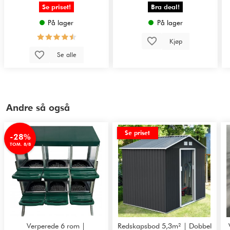
Se priset!
Bra deal!
På lager
På lager
Kjøp
Se alle
Andre så også
Se priset
-28%
TOM. 8/8
Verperede 6 rom |
Redskapsbod 5,3m² | Dobbel