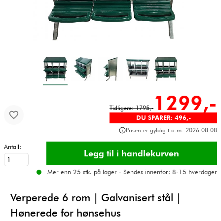
1299,-
Tidligere: 1795,-
DU SPARER: 496,-
Prisen er gyldig t.o.m. 2026-08-08
Antall:
Mer enn 25 stk. på lager - Sendes innenfor: 8-15 hverdager
Verperede 6 rom | Galvanisert stål |
Hønerede for hønsehus