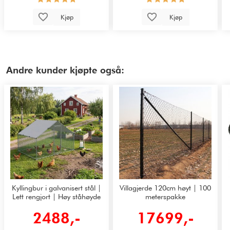
Kjøp
Kjøp
Andre kunder kjøpte også:
Kyllingbur i galvanisert stål |
Villagjerde 120cm høyt | 100
Lett rengjort | Høy ståhøyde
meterspakke
2488,-
17699,-