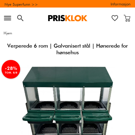
Informasjon
Nye Superfunn >>
Hjem
Verperede 6 rom | Galvanisert stål | Hønerede for
hønsehus
-28%
TOM. 8/8