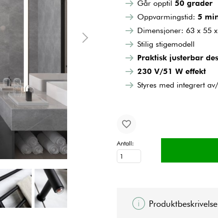
Går opptil
50 grader
Oppvarmingstid:
5 min
Dimensjoner: 63 x 55 
Stilig stigemodell
Praktisk justerbar de
230 V/51 W effekt
Styres med integrert a
Antall:
Produktbeskrivelse