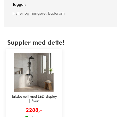
Tagger:
Hyller og hengere
,
Baderom
Suppler med dette!
Takdusjsett med LED-display
| Svart
2288,-
På lager