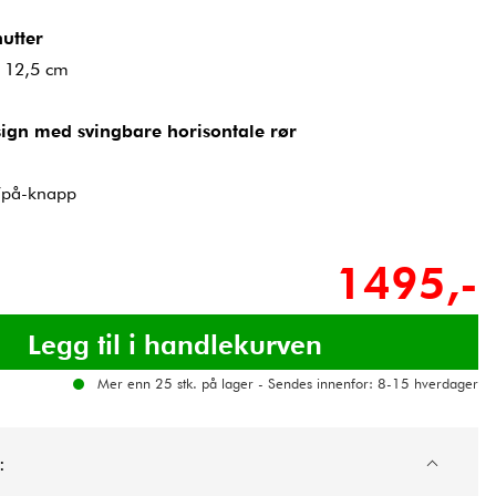
utter
x 12,5 cm
sign med svingbare horisontale rør
v/på-knapp
1495,-
Mer enn 25 stk. på lager - Sendes innenfor: 8-15 hverdager
: