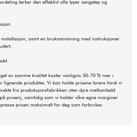
deling tørker den effektivt alle typer sengetøy og
lasjon
r installasjon, samt en bruksanvisning med instruksjoner
udert.
ledd
aget av samme kvalitet koster vanligvis 50-70 % mer i
 lignende produkter. Vi kan holde prisene lavere fordi vi
direkte fra produksjonsfabrikken uten dyre mellomledd
g på prisen), samtidig som vi holder våre egne marginer
n presse prisen maksimalt for deg som forbruker.