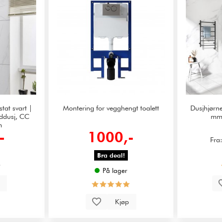
tat svart |
Montering for vegghengt toalett
Dusjhjørne
ddusj, CC
mm 
m
-
1000,-
Fra
Bra deal!
På lager
p
Kjøp