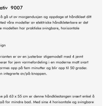
tativ 9007
 å gå ut av morgendusjen og oppdage at håndkleet ditt
Med våre modeller av elektriske håndkletørkere er det
e modellen har praktiske svingbare, horisontale
sign
rianten er av en justerbar stigemodell med 4 jevnt
merør for jevn varmefordeling i en moderne matt svart
armes opp på fem minutter og blir opp til 50 grader.
en integrerte av/på-knappen.
lse på 63 x 55 cm er denne håndklestangen svært enkel å
så for mindre bad. Med sine 4 horisontale og svingbare