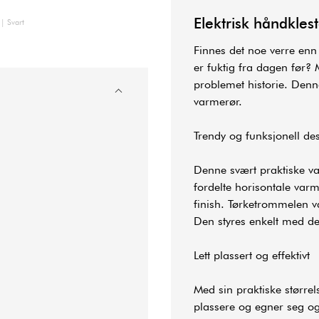
Elektrisk håndkles
| Svart
Finnes det noe verre enn
er fuktig fra dagen før? 
problemet historie. Denn
varmerør.
Trendy og funksjonell de
Denne svært praktiske va
fordelte horisontale var
finish. Tørketrommelen v
Den styres enkelt med d
Lett plassert og effektivt
Med sin praktiske større
plassere og egner seg og