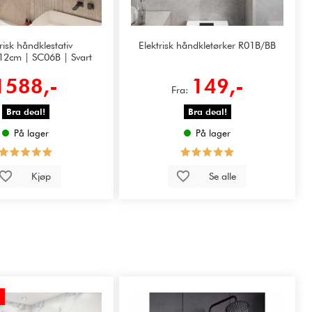
risk håndklestativ
Elektrisk håndkletørker R01B/BB
12cm | SC06B | Svart
1588,-
149,-
Fra:
Bra deal!
Bra deal!
På lager
På lager
Kjøp
Se alle