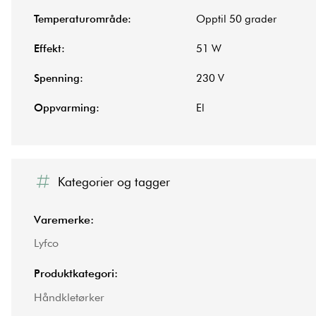
Temperaturområde:
Opptil 50 grader
Effekt:
51 W
Spenning:
230 V
Oppvarming:
El
Kategorier og tagger
Varemerke:
Lyfco
Produktkategori:
Håndkletørker