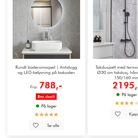
Rundt baderomsspeil | Antidugg
Takdusjsett med termos
og LED-belysning på baksiden
Ø30 cm takdusj, hån
150/160 m
788,-
2195,
Fra:
På lager
Bra deal!
På lager
Kjø
Se alle