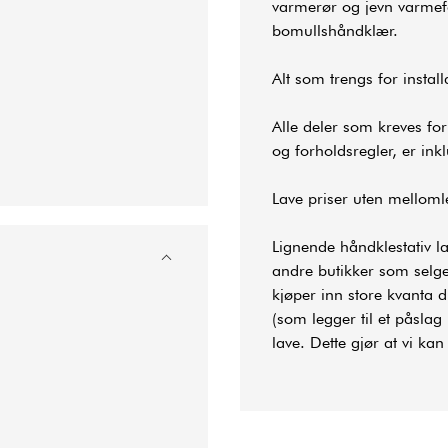
varmerør og jevn varmefor
bomullshåndklær.
Alt som trengs for instal
Alle deler som kreves fo
og forholdsregler, er inkl
Lave priser uten mellom
Lignende håndklestativ l
andre butikker som selger
kjøper inn store kvanta 
(som legger til et påsla
lave. Dette gjør at vi ka