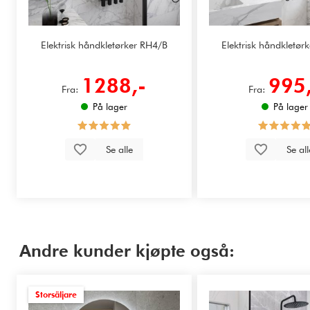
Elektrisk håndkletørker RH4/B
Elektrisk håndkletør
1288,-
995
Fra:
Fra:
På lager
På lager
Se alle
Se al
Andre kunder kjøpte også:
Storsäljare