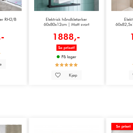
ker RH2/B
Elektrisk håndkletørker
Elekt
60x80x12cm | Matt svart
60x82,5x
,-
1888,-
Se priset!
På lager
le
Kjøp
Se priset