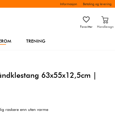
Informasjon
Betaling og levering
Favoritter
Handlevogn
EROM
TRENING
 håndklestang 63x55x12,5cm |
lig raskere enn uten varme