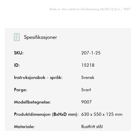
Bilde av Stor elektrisk håndklestang 63x55x12,5cm | 9007 
Spesifikasjoner
SKU:
207-1-25
ID:
15218
Instruksjonsbok - språk:
Svensk
Farge:
Svart
Modellbetegnelse:
9007
Produktdimensjon (BxHxD mm):
630 x 550 x 125 mm
Materiale:
Rustfritt stål