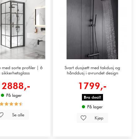
 med sorte profiler | 6
Svart dusjsett med takdusj og
sikkerhetsglass
hånddusj i avrundet design
2888,-
1799,-
:
På lager
Bra deal!
På lager
Se alle
Kjøp