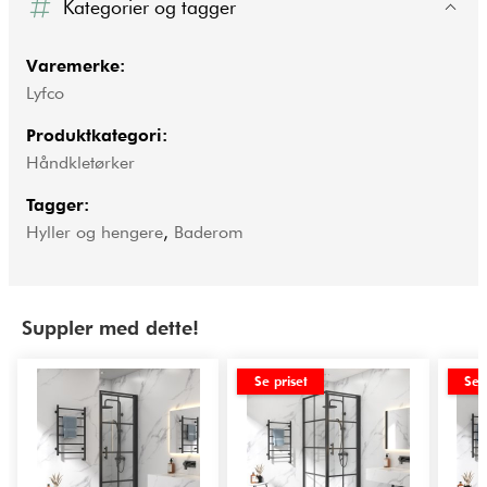
Kategorier og tagger
Varemerke:
Lyfco
Produktkategori:
Håndkletørker
Tagger:
Hyller og hengere
,
Baderom
Suppler med dette!
Se priset
Se 