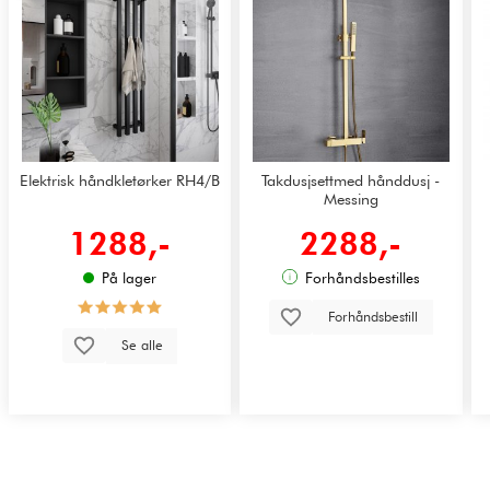
Elektrisk håndkletørker RH4/B
Takdusjsettmed hånddusj -
Messing
1288,-
2288,-
På lager
Forhåndsbestilles
Forhåndsbestill
Se alle