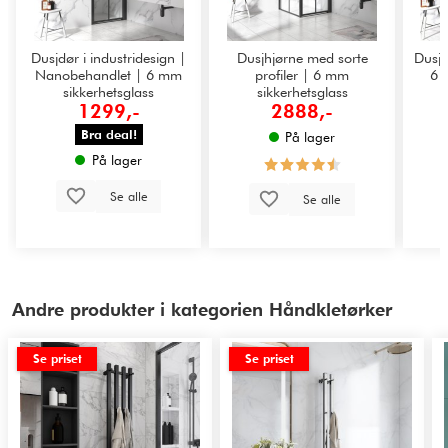
Dusjdør i industridesign |
Dusjhjørne med sorte
Dusjv
Nanobehandlet | 6 mm
profiler | 6 mm
6 
sikkerhetsglass
sikkerhetsglass
1299,-
2888,-
Bra deal!
På lager
På lager
Se alle
Se alle
Andre produkter i kategorien Håndkletørker
Se priset
Se priset