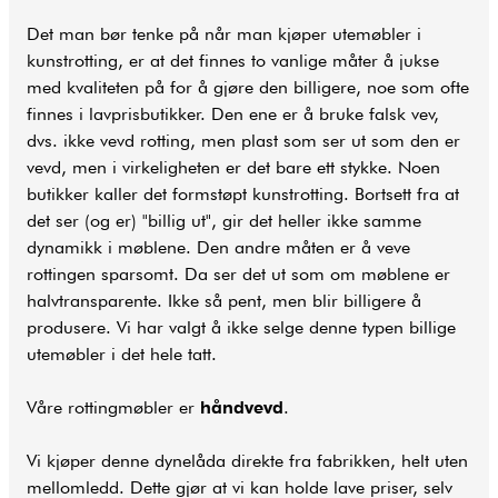
Det man bør tenke på når man kjøper utemøbler i
kunstrotting, er at det finnes to vanlige måter å jukse
med kvaliteten på for å gjøre den billigere, noe som ofte
finnes i lavprisbutikker. Den ene er å bruke falsk vev,
dvs. ikke vevd rotting, men plast som ser ut som den er
vevd, men i virkeligheten er det bare ett stykke. Noen
butikker kaller det formstøpt kunstrotting. Bortsett fra at
det ser (og er) "billig ut", gir det heller ikke samme
dynamikk i møblene. Den andre måten er å veve
rottingen sparsomt. Da ser det ut som om møblene er
halvtransparente. Ikke så pent, men blir billigere å
produsere. Vi har valgt å ikke selge denne typen billige
utemøbler i det hele tatt.
Våre rottingmøbler er
håndvevd
.
Vi kjøper denne dynelåda direkte fra fabrikken, helt uten
mellomledd. Dette gjør at vi kan holde lave priser, selv