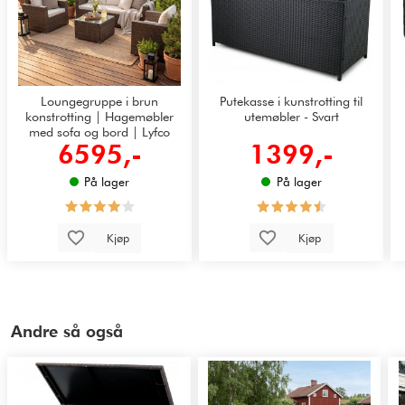
Loungegruppe i brun
Putekasse i kunstrotting til
konstrotting | Hagemøbler
utemøbler - Svart
med sofa og bord | Lyfco
6595,-
1399,-
Huvudskär
På lager
På lager
Kjøp
Kjøp
Andre så også