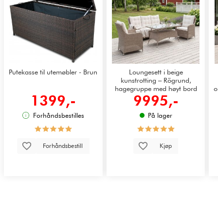
Putekasse til utemøbler - Brun
Loungesett i beige
kunstrotting – Rögrund,
hagegruppe med høyt bord
o
1399,-
9995,-
og hvite puter
Forhåndsbestilles
På lager
Forhåndsbestill
Kjøp