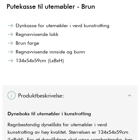
Putekasse til utemøbler - Brun
Dynkasse for utemøbler i vevd kunstrotting
Regnavvisende lokk
Brun farge
Regnavvisende innside og bunn
134x54x59cm (LxBxH)
Produktbeskrivelse:
Dyneboks til utemøbler i kunstrotting
Regnbestandig dynelåda for utemøbler i vevd
kunstrotting av høy kvalitet. Størrelsen er 134x54x59cm
(LxBxH). For at dynelådaen skal være regnbestandig, har