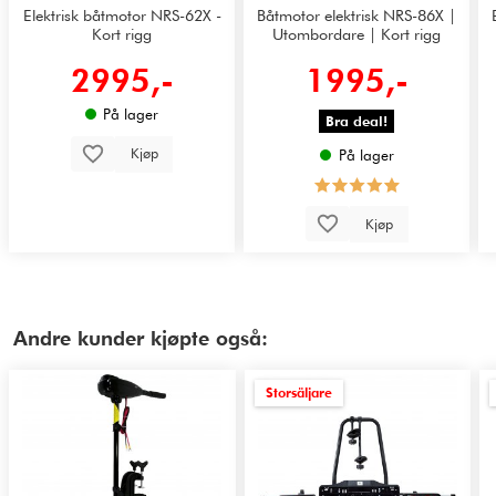
Elektrisk båtmotor NRS-62X -
Båtmotor elektrisk NRS-86X |
Kort rigg
Utombordare | Kort rigg
2995,-
1995,-
På lager
Bra deal!
Kjøp
På lager
Kjøp
Andre kunder kjøpte også:
Storsäljare