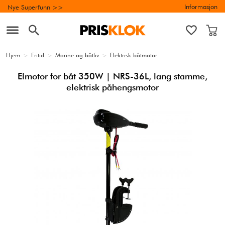
Informasjon
Nye Superfunn >>
Hjem
>
Fritid
>
Marine og båtliv
>
Elektrisk båtmotor
Elmotor for båt 350W | NRS-36L, lang stamme,
elektrisk påhengsmotor