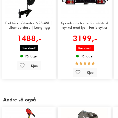
Elektrisk båtmotor NRS-46L |
Sykkelstativ for bil for elektrisk
Utombordare | Lang rigg
sykkel med lys | For 2 sykler
1488,-
3199,-
Bra deal!
Bra deal!
På lager
På lager
Kjøp
Kjøp
Andre så også