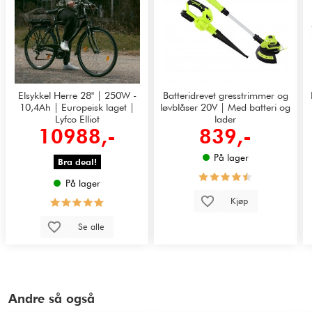
Elsykkel Herre 28" | 250W -
Batteridrevet gresstrimmer og
10,4Ah | Europeisk laget |
løvblåser 20V | Med batteri og
Lyfco Elliot
lader
10988,-
839,-
På lager
Bra deal!
På lager
Kjøp
Se alle
Andre så også