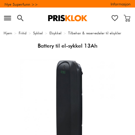
Informasjon
Nye Superfunn >>
Hjem
>
Fritid
>
Sykkel
>
Elsykkel
>
Tilbehør & reservedeler til elsykler
Battery til el-sykkel 13Ah