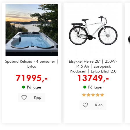
Spabad Relaxio - 4 personer |
Elsykkel Herre 28" | 250W-
Lyfco
14,5 Ah | Europeisk
Produsert | Lyfco Elliot 2.0
71995,-
13749,-
På lager
På lager
Kjøp
Kjøp